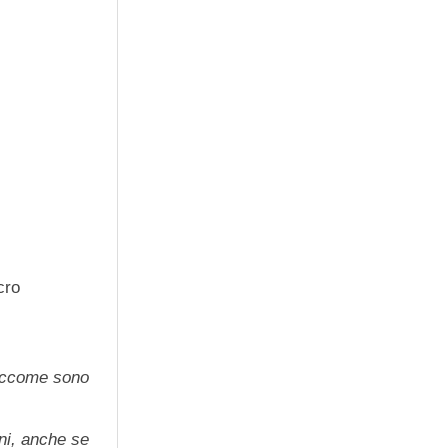
cro
iccome sono
nni, anche se