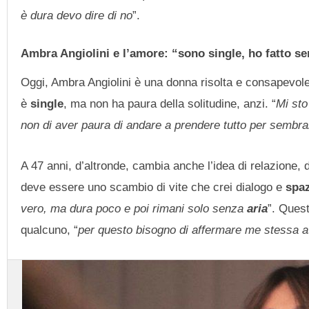
è dura devo dire di no
”.
Ambra Angiolini e l’amore: “sono single, ho fatto se
Oggi, Ambra Angiolini è una donna risolta e consapevole
è
single
, ma non ha paura della solitudine, anzi. “
Mi st
non di aver paura di andare a prendere tutto per sembrar
A 47 anni, d’altronde, cambia anche l’idea di relazione,
deve essere uno scambio di vite che crei dialogo e
spa
vero, ma dura poco e poi rimani solo senza
aria
”. Quest
qualcuno, “
per questo bisogno di affermare me stessa a