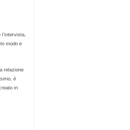
’intervista,
erto modo e
na relazione
ssimo, è
creato in