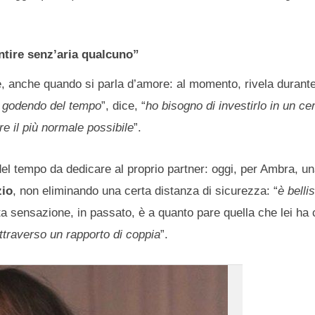
ntire senz’aria qualcuno”
, anche quando si parla d’amore: al momento, rivela durante l
o godendo del tempo
”, dice, “
ho bisogno di investirlo in un c
e il più normale possibile
”.
 del tempo da dedicare al proprio partner: oggi, per Ambra, u
zio
, non eliminando una certa distanza di sicurezza: “
è belli
a sensazione, in passato, è a quanto pare quella che lei ha 
ttraverso un rapporto di coppia
”.