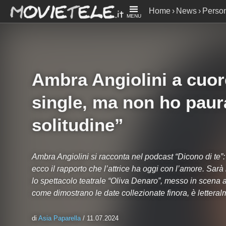
Home
News
Perso
MENU
non ho paura della so
Ambra Angiolini a cuor
single, ma non ho paur
solitudine”
Ambra Angiolini si racconta nel podcast “Dicono di te”
ecco il rapporto che l’attrice ha oggi con l’amore. Sarà 
lo spettacolo teatrale “Oliva Denaro”, messo in scena al
come dimostrano le date collezionate finora, è letteral
di
Asia Paparella
/ 11.07.2024