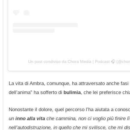
Un post condiviso da Chora Media | Podcast 🎧 (@cho
La vita di Ambra, comunque, ha attraversato anche fasi
dell’anima” ha sofferto di
bulimia
, che lei preferisce ch
Nonostante il dolore, quel percorso l’ha aiutata a conosc
un
inno alla vita
che cammina, non ci voglio più finire l
nell’autodistruzione, in quello che mi svilisce, che mi 