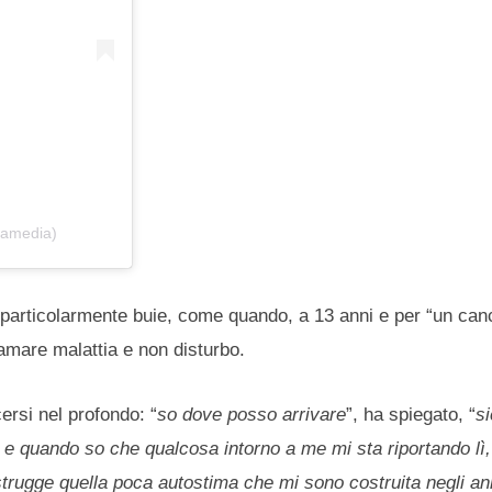
ramedia)
 particolarmente buie, come quando, a 13 anni e per “un can
iamare malattia e non disturbo.
ersi nel profondo: “
so dove posso arrivare
”, ha spiegato, “
s
ì e quando so che qualcosa intorno a me mi sta riportando lì,
distrugge quella poca autostima che mi sono costruita negli a