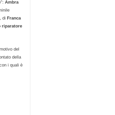
e”:
Ambra
minile
, di
Franca
 riparatore
 motivo del
ontato della
on i quali è