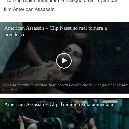
'Training realtà aumentata' e 'Eseguo ordini' tratte dal
film American Assassin: