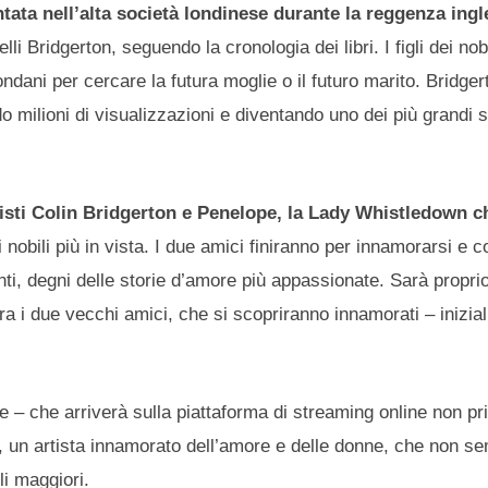
tata nell’alta società londinese durante la reggenza ingl
i Bridgerton, seguendo la cronologia dei libri. I figli dei nobi
ondani per cercare la futura moglie o il futuro marito. Bridge
o milioni di visualizzazioni e diventando uno dei più grandi 
isti Colin Bridgerton e Penelope, la Lady Whistledown ch
 nobili più in vista. I due amici finiranno per innamorarsi e 
i, degni delle storie d’amore più appassionate. Sarà proprio 
ra i due vecchi amici, che si scopriranno innamorati – inizi
ne – che arriverà sulla piattaforma di streaming online non p
, un artista innamorato dell’amore e delle donne, che non se
li maggiori.