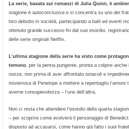
La serie, basata sui romanzi di Julia Quinn, è ambien
stagione è autoconclusiva e si concentra su uno dei fratell
loro debutto in società, partecipando a balli ed eventi m
ottenuto grande successo fin dal suo esordio, registrand
delle serie originali Netflix.
L’ultima stagione della serie ha visto come protagon
temono
, per la penna pungente, pronta a colpire anche i
nozze, non prima di aver affrontato ostacoli e impediment
misteriosa di Penelope a mettere a repentaglio l’amore t
averne consapevolezza – l’uno dell’altra.
Non ci resta che attendere l’esordio della quarta stagio
– per scoprire come evolverà il personaggio di Benedict
disposto ad accasarsi, come hanno già fatto i suoi fratel