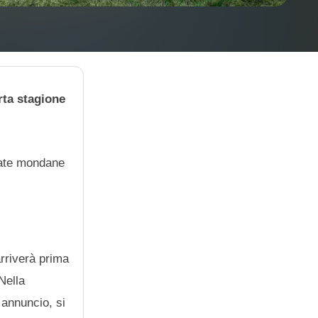
rta stagione
erate mondane
rriverà prima
 Nella
 annuncio, si