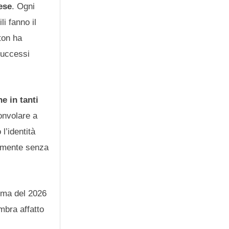
ese
. Ogni
li fanno il
rton ha
successi
e in tanti
convolare a
l’identità
almente senza
rima del 2026
mbra affatto