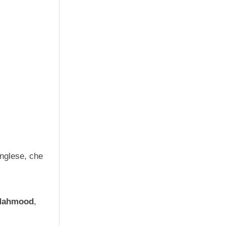
inglese, che
à Mahmood
,