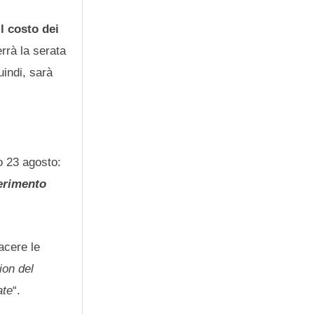
Il costo dei
terrà la serata
uindi, sarà
o 23 agosto:
ferimento
acere le
ion del
ate
“.