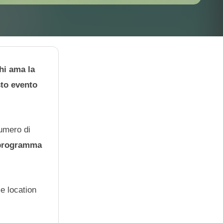
hi ama la
sto evento
numero di
 programma
e location