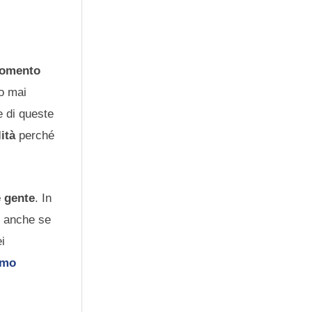
 momento
to mai
 di queste
lità
perché
è gente
. In
, anche se
ei
amo