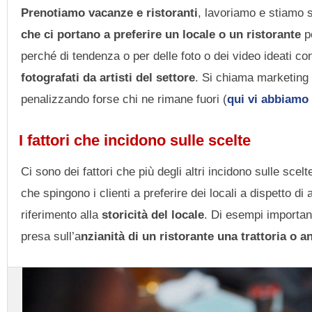
Prenotiamo vacanze e ristoranti
, lavoriamo e stiamo 
che ci portano a preferire un locale o un ristorante
pe
perché di tendenza o per delle foto o dei video ideati c
fotografati da artisti del settore
. Si chiama marketing 
penalizzando forse chi ne rimane fuori (
qui vi abbiamo 
I fattori che incidono sulle scelte
Ci sono dei fattori che più degli altri incidono sulle sce
che spingono i clienti a preferire dei locali a dispetto d
riferimento alla
storicità del locale
. Di esempi important
presa sull’a
nzianità di un ristorante una trattoria o 