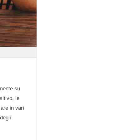
mente su
itivo, le
are in vari
degli