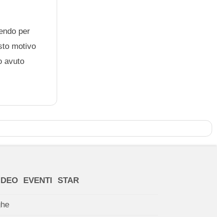
nendo per
esto motivo
o avuto
IDEO
EVENTI
STAR
ghe