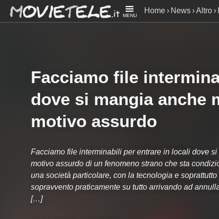
Home
News
Altro
MENU
anche male: perché? 
Facciamo file interminab
dove si mangia anche m
motivo assurdo
Facciamo file interminabili per entrare in locali dove 
motivo assurdo di un fenomeno strano che sta condizio
una società particolare, con la tecnologia e soprattutto
sopravvento praticamente su tutto arrivando ad annulla
[…]