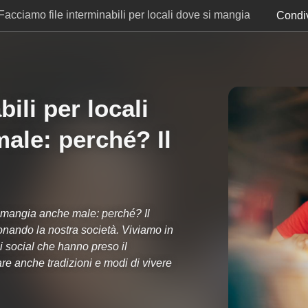
Facciamo file interminabili per locali dove si mangia
Condiv
Il motivo assurdo
ili per locali
ale: perché? Il
si mangia anche male: perché? Il
nando la nostra società. Viviamo in
 i social che hanno preso il
re anche tradizioni e modi di vivere