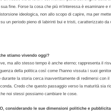
sua fine. Forse la cosa che più m'interessa è esaminare e ri
distorsione ideologica, non allo scopo di capire, ma per mette
n periodo pieno di labirinti bui e tristi, caratterizzato da u
 che stiamo vivendo oggi?
ve, ma allo stesso tempo è anche eterno; rappresenta il risve
enza della politica così come l'hanno vissuta i suoi genitori
 durante la storia cerca inavvertitamente di redimersi con i
irconda. Credo che questo passaggio verso la maturità sia ric
 che noi stessi possiamo cambiare le cose.
O, considerando le sue dimensioni politiche e pubblicita