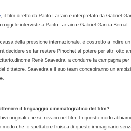
o
, il film diretto da Pablo Larrain e interpretato da Gabriel Ga
mo oggi le interviste a Pablo Larrain e Gabriel Garcia Bernal.
a causa della pressione internazionale, è costretto a indire 
à decidere se far restare Pinochet al potere per altri otto ann
icitario.dinome René Saavedra, a condurre la campagna per 
 del dittatore. Saavedra e il suo team concepiranno un ambiz
ne.
ttenere il linguaggio cinematografico del film?
rchivi originali che si trovano nel film. In questo modo abbiam
 in modo che lo spettatore fruisca di questo immaginario senz