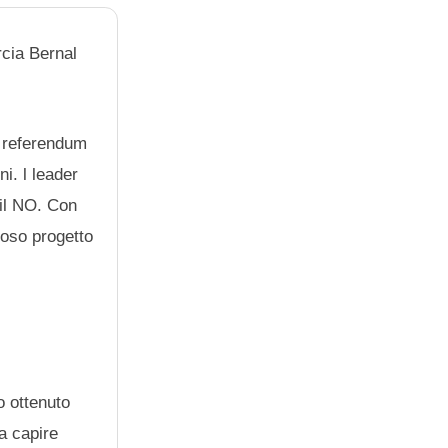
rcia Bernal
un referendum
i. l leader
il NO. Con
ioso progetto
o ottenuto
a capire