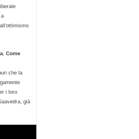
iberale
 a
all'ottimismo
ica. Come
uri che la
argamente
r i loro
 Saavedra, già