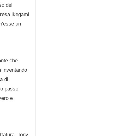
so del
presa lkegami
ch'esse un
ante che
fa inventando
a di
mo passo
vero e
ittatura, Tony