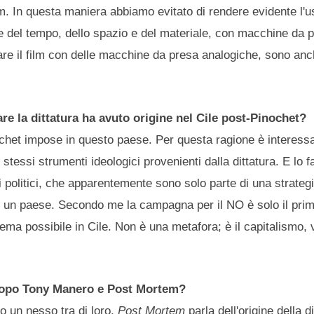
 film. In questa maniera abbiamo evitato di rendere evidente l'u
e del tempo, dello spazio e del materiale, con macchine da 
girare il film con delle macchine da presa analogiche, sono an
re la dittatura ha avuto origine nel Cile post-Pinochet?
ochet impose in questo paese. Per questa ragione è interess
 stessi strumenti ideologici provenienti dalla dittatura. E lo 
i politici, che apparentemente sono solo parte di una strategi
di un paese. Secondo me la campagna per il NO è solo il pri
ma possibile in Cile. Non è una metafora; è il capitalismo, 
, dopo Tony Manero e Post Mortem?
no un nesso tra di loro.
Post Mortem
parla dell'origine della d