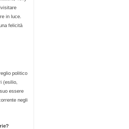
visitare
re in luce.
na felicità
glio politico
 (esilio,
l suo essere
orrente negli
rie?