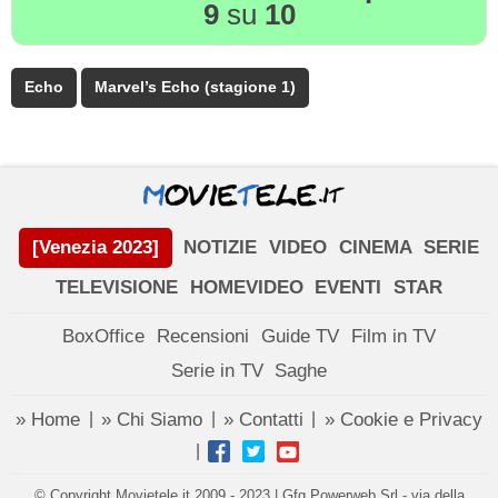
9
su
10
Echo
Marvel’s Echo (stagione 1)
[Venezia 2023]
NOTIZIE
VIDEO
CINEMA
SERIE
TELEVISIONE
HOMEVIDEO
EVENTI
STAR
BoxOffice
Recensioni
Guide TV
Film in TV
Serie in TV
Saghe
» Home
» Chi Siamo
» Contatti
» Cookie e Privacy
|
|
|
|
© Copyright Movietele.it 2009 - 2023 | Gfg Powerweb Srl - via della