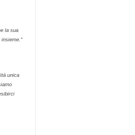
me la sua
e insieme."
ità unica
 siamo
sibirci