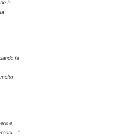
che è
la
quando fa
o molto
hera e
 Fracci…"