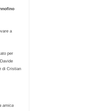
nnofino
ovare a
ato per
, Davide
 di Cristian
ra amica