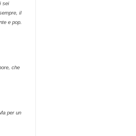
i sei
sempre, il
ente e pop.
nore, che
 Ma per un