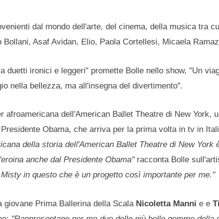
ovenienti dal mondo dell'arte, del cinema, della musica tra cu
 Bollani, Asaf Avidan, Elio, Paola Cortellesi, Micaela Ramaz
 duetti ironici e leggeri" promette Bolle nello show, "Un viag
 nella bellezza, ma all'insegna del divertimento".
er afroamericana dell'American Ballet Theatre di New York, u
Presidente Obama, che arriva per la prima volta in tv in Ital
cana della storia dell'American Ballet Theatre di New York è
un'eroina anche dal Presidente Obama"
racconta Bolle sull'arti
a Misty in questo che è un progetto così importante per me."
 la giovane Prima Ballerina della Scala
Nicoletta Manni
e e
T
ano:
"Rappresentano per me due delle più belle gemme della