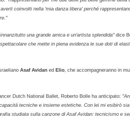
 averli coinvolti nella 'mia danza libera' perché rappresentano 
re."
"
innanzitutto una grande amica e un'artista splendida"
dice B
spettacolare che mette in piena evidenza le sue doti di elast
israeliano
Asaf Avidan
ed
Elio
, che accompagneranno in mu
ncer Dutch National Ballet, Roberto Bolle ha anticipato:
"An
apacità tecniche e insieme estetiche. Con lei mi esibirò sia
rafia studiata sulla canzone di Asaf Avidan: tecnicismo e se