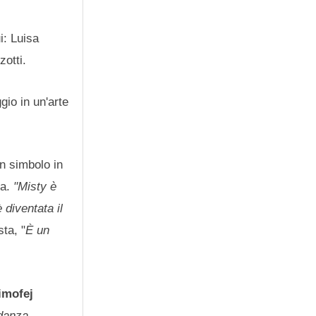
i: Luisa
zotti.
gio in un'arte
n simbolo in
ia.
"Misty è
 diventata il
sta, "
È un
imofej
 danza