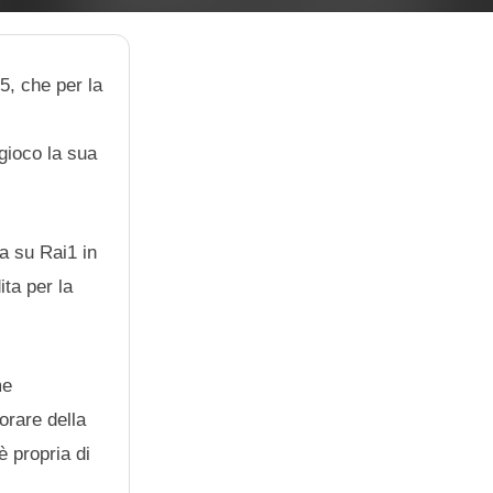
5, che per la
gioco la sua
ta su Rai1 in
ita per la
me
orare della
è propria di