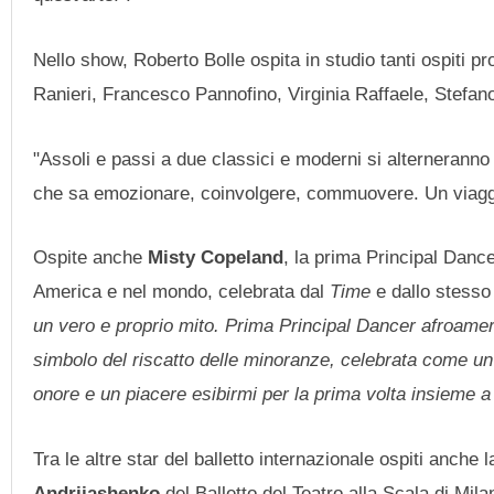
Nello show, Roberto Bolle ospita in studio tanti ospiti pr
Ranieri, Francesco Pannofino, Virginia Raffaele, Stefano
"Assoli e passi a due classici e moderni si alterneranno a
che sa emozionare, coinvolgere, commuovere. Un viaggio
Ospite anche
Misty Copeland
, la prima Principal Danc
America e nel mondo, celebrata dal
Time
e dallo stesso 
un vero e proprio mito. Prima Principal Dancer afroameri
simbolo del riscatto delle minoranze, celebrata come 
onore e un piacere esibirmi per la prima volta insieme 
Tra le altre star del balletto internazionale ospiti anche
Andrijashenko
del Balletto del Teatro alla Scala di Mil