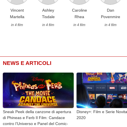
Vincent
Ashley
Caroline
Dan
Martella
Tisdale
Rhea
Povenmire
in 4 film
in 4 film
in 4 film
in 4 film
NEWS E ARTICOLI
Sneak Peek della canzone di apertura
Disney+: Film e Serie Novita
di Phineas e Ferb Il Film: Candace
2020
contro l’Universo e Panel del Comic-