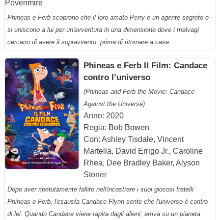
Povenmire
Phineas e Ferb scoprono che il loro amato Perry è un agente segreto e
si uniscono a lui per un'avventura in una dimensione dove i malvagi
cercano di avere il sopravvento, prima di ritornare a casa.
Phineas e Ferb Il Film: Candace
contro l’universo
(Phineas and Ferb the Movie: Candace
Against the Universe)
Anno: 2020
Regia:
Bob Bowen
Con: Ashley Tisdale, Vincent
Martella, David Errigo Jr., Caroline
Rhea, Dee Bradley Baker, Alyson
Stoner
Dopo aver ripetutamente fallito nell'incastrare i suoi giocosi fratelli
Phineas e Ferb, l'esausta Candace Flynn sente che l'universo è contro
di lei. Quando Candace viene rapita dagli alieni, arriva su un pianeta