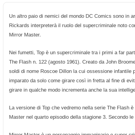
Un altro paio di nemici del mondo DC Comics sono in arr
Rickards interpreterà il ruolo del supercriminale noto
Mirror Master.
Nei fumetti, Top è un supercriminale tra i primi a far par
The Flash n. 122 (agosto 1961). Creato da John Broome 
soldi di nome Roscoe Dillon la cui ossessione infantile p
imparato da solo come girare così in fretta al fine di evita
girare in qualche modo incrementa anche la sua intellige
La versione di Top che vedremo nella serie The Flash è 
Master nel quarto episodio della stagione 3. Secondo le i
Mirror Master è un personaggio immaginario e super crim