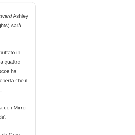
kward
Ashley
ghts) sarà
buttato in
a quattro
oscoe ha
coperta che il
.
ia con Mirror
de'.
o da Grey