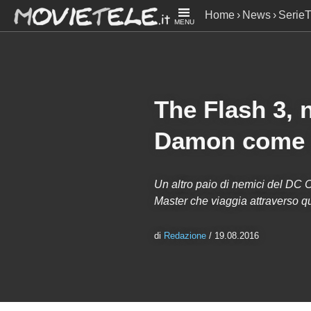
Home
News
Serie
MENU
Grey Damon come Mir
The Flash 3, 
Damon come M
Un altro paio di nemici del DC Co
Master che viaggia attraverso qua
di
Redazione
/ 19.08.2016