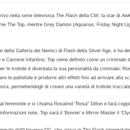
ivo nella serie televisiva
The Flash
della CW: la star di
Aw
 come The Top, mentre Grey Damon (Aquarius, Friday Night Li
te della Galleria dei Nemici di Flash della Silver Age, e ha de
e Carmine Infantino, Top viene definito come un criminale d
er le trottole è diventata la sua personalità da criminale: R
re le pallottole e produrre altri effetti fino ad arrivare alla s
nza, permettendogli di creare una varietà di trottole truccate
al femminile e si chiama Rosalind "Rosa" Dillon e farà copp
nformazioni note, Top sarà il 'Bonnie' e Mirror Master il 'Cly
inale dell'Universo DC, che arriva in The Flash interpretat