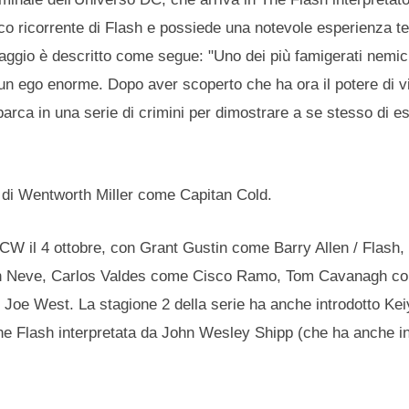
ico ricorrente di Flash e possiede una notevole esperienza t
rsonaggio è descritto come segue: "Uno dei più famigerati nemic
n ego enorme. Dopo aver scoperto che ha ora il potere di v
barca in una serie di crimini per dimostrare a se stesso di es
no di Wentworth Miller come Capitan Cold.
CW il 4 ottobre, con Grant Gustin come Barry Allen / Flash
in Neve, Carlos Valdes come Cisco Ramo, Tom Cavanagh com
e Joe West. La stagione 2 della serie ha anche introdotto Ke
e Flash interpretata da John Wesley Shipp (che ha anche int