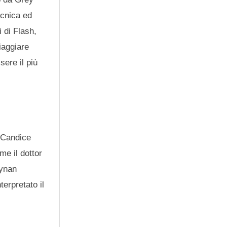
ecnica ed
i di Flash,
iaggiare
sere il più
, Candice
e il dottor
iynan
erpretato il