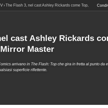
TV
The Flash 3, nel cast Ashley Rickards come Top,
Condiv
ror Master
nel cast Ashley Rickards c
irror Master
mics arrivano in The Flash: Top che gira in fretta al punto da evi
lsiasi superficie riflettente.