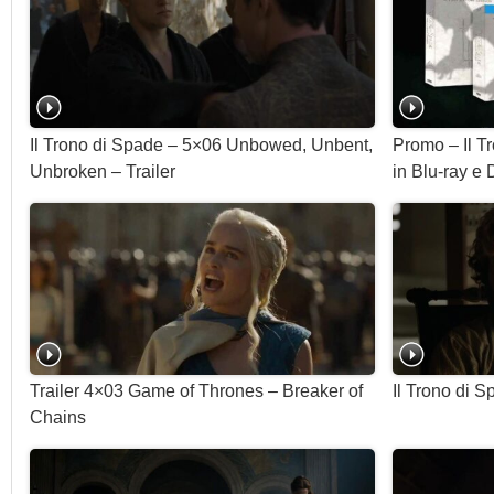
Il Trono di Spade – 5×06 Unbowed, Unbent,
Promo – Il T
Unbroken – Trailer
in Blu-ray e
Trailer 4×03 Game of Thrones – Breaker of
Il Trono di 
Chains