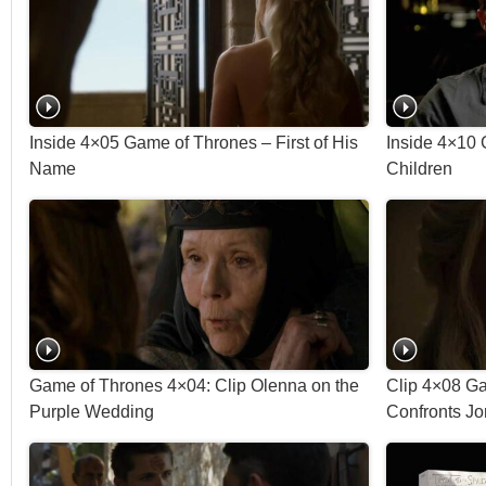
Inside 4×05 Game of Thrones – First of His
Inside 4×10
Name
Children
Game of Thrones 4×04: Clip Olenna on the
Clip 4×08 G
Purple Wedding
Confronts Jo