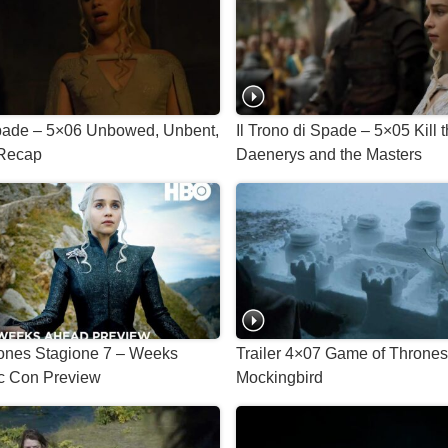
Spade – 5×06 Unbowed, Unbent,
Il Trono di Spade – 5×05 Kill 
Recap
Daenerys and the Masters
ones Stagione 7 – Weeks
Trailer 4×07 Game of Thrones
 Con Preview
Mockingbird