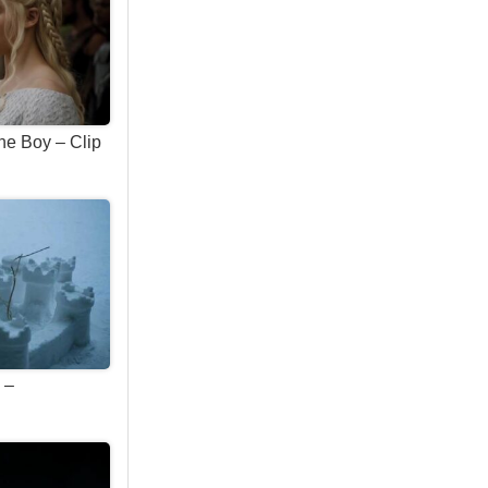
the Boy – Clip
 –