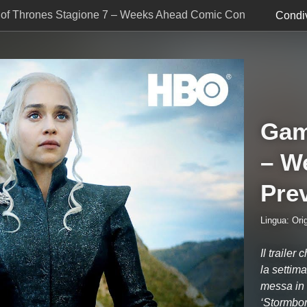
of Thrones Stagione 7 – Weeks Ahead Comic Con
Condiv
Gam
– W
Pre
Lingua: Orig
Il traile
la settim
messa in 
‘Stormbor