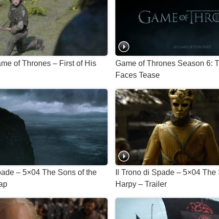
me of Thrones – First of His
Game of Thrones Season 6: Tra
Faces Tease
Spade – 5×04 The Sons of the
Il Trono di Spade – 5×04 The 
ap
Harpy – Trailer