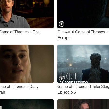
 Game of Thrones – The
Clip 4×10 Game of Thrones – 
Escape
ame of Thrones – Dany
Game of Thrones, Trailer Sta
rah
Episodio 6