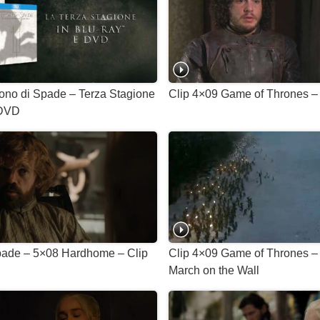
rono di Spade – Terza Stagione
Clip 4×09 Game of Thrones 
 DVD
Spade – 5×08 Hardhome – Clip
Clip 4×09 Game of Thrones – 
March on the Wall