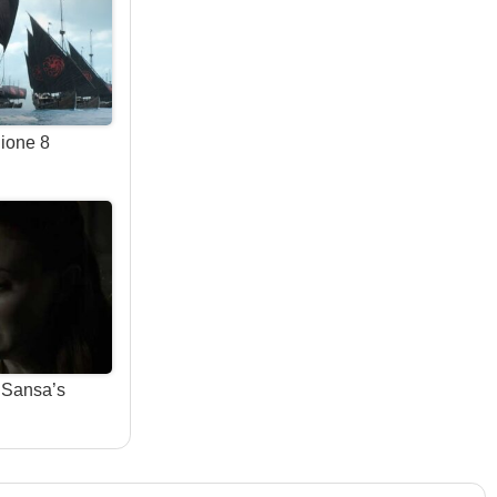
gione 8
 Sansa’s