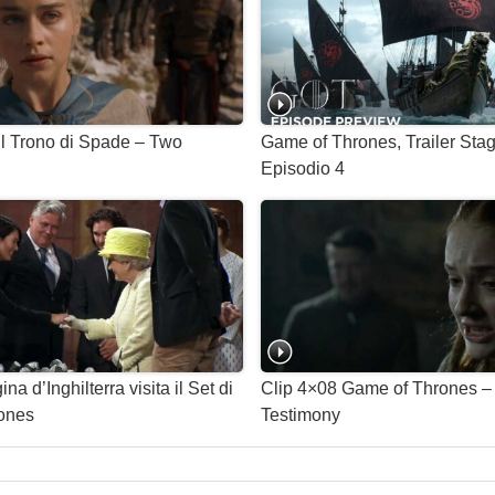
 Il Trono di Spade – Two
Game of Thrones, Trailer Sta
Episodio 4
na d’Inghilterra visita il Set di
Clip 4×08 Game of Thrones –
ones
Testimony