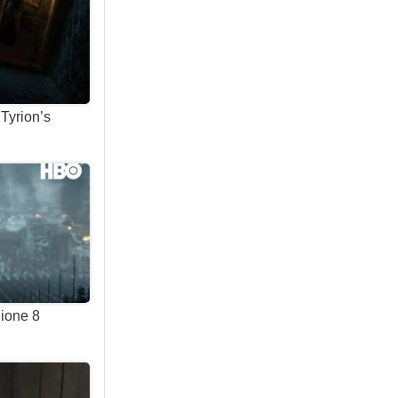
Tyrion’s
gione 8