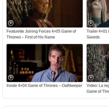
Featurette Joining Forces 4×05 Game of
Trailer 4×01
Thrones – First of His Name
Swords
Inside 4×04 Game of Thrones – Oathkeeper
Video: La regi
Game of Thr