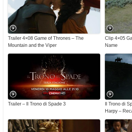
Trailer 4×08 Game of Thrones – The
Clip 4×05 Ga
Mountain and the Viper
Name
Trailer – Il Trono di Spade 3
Il Trono di 
Harpy – Rec