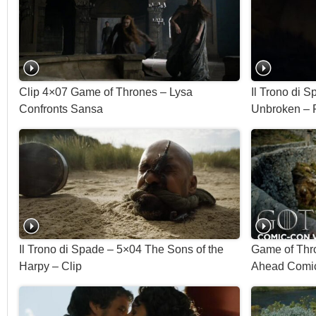
Clip 4×07 Game of Thrones – Lysa
Il Trono di 
Confronts Sansa
Unbroken – 
Il Trono di Spade – 5×04 The Sons of the
Game of Thr
Harpy – Clip
Ahead Comic