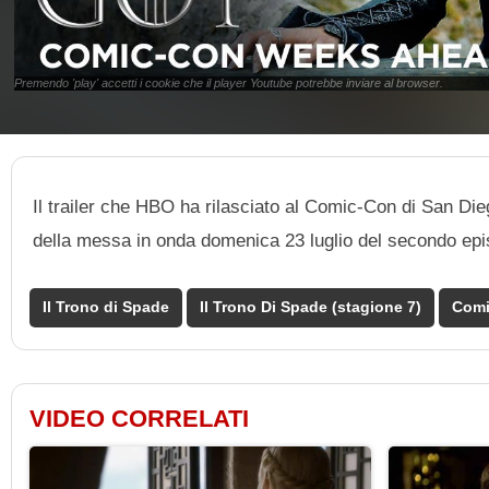
Premendo 'play' accetti i cookie che il player Youtube potrebbe inviare al browser.
Il trailer che HBO ha rilasciato al Comic-Con di San Di
della messa in onda domenica 23 luglio del secondo epis
Il Trono di Spade
Il Trono Di Spade (stagione 7)
Comi
VIDEO CORRELATI