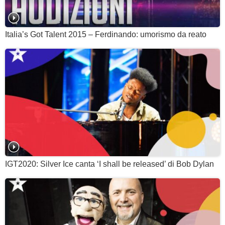
Italia’s Got Talent 2015 – Ferdinando: umorismo da reato
IGT2020: Silver Ice canta ‘I shall be released’ di Bob Dylan