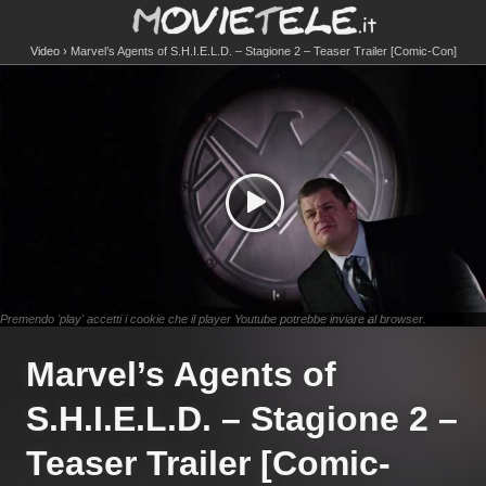
Video
Marvel’s Agents of S.H.I.E.L.D. – Stagione 2 – Teaser Trailer [Comic-Con]
Premendo 'play' accetti i cookie che il player Youtube potrebbe inviare al browser.
Marvel’s Agents of
S.H.I.E.L.D. – Stagione 2 –
Teaser Trailer [Comic-