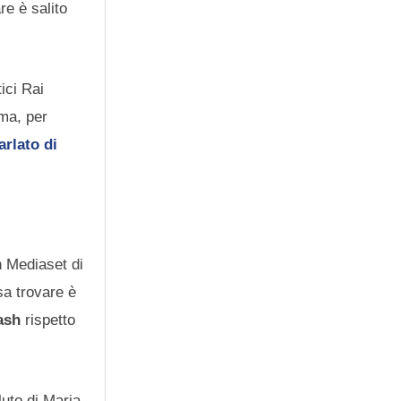
re è salito
ici Rai
ma, per
rlato di
n Mediaset di
sa trovare è
ash
rispetto
luto di Maria