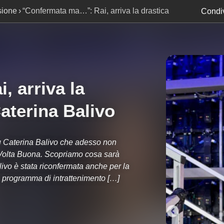
sione
“Confermata ma…”: Rai, arriva la drastica
Condiv
 Balivo
 arriva la
aterina Balivo
su Caterina Balivo che adesso non
a Volta Buona. Scopriamo cosa sarà
livo è stata riconfermata anche per la
, programma di intrattenimento […]