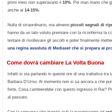
primi mesi non superavano il
10%
. Poi man mano che gl
anche al
14-15%
.
Nulla di straordinario, ma almeno
piccoli segnali di ri
hanno da un lato voluto premiare con la riconferma la co
tentare di risollevare gli ascolti e poter finalmente metter
una regina assoluta di Mediaset che si prepara al p
Come dovrà cambiare La Volta Buona
Infatti si sta parlando in queste ore di una trattativa tra 
Barbara D’Urso. Al momento non si sa ancora a che punto
forte. Cosa cambierebbe con questo ingresso in Rai? 
al passato.
Con la speranza che questo aiuti la trasmissione ad
arr