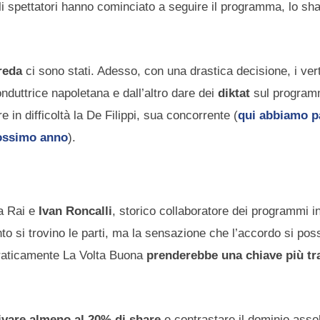
i spettatori hanno cominciato a seguire il programma, lo sha
preda
ci sono stati. Adesso, con una drastica decisione, i vert
nduttrice napoletana e dall’altro dare dei
diktat
sul program
e in difficoltà la De Filippi, sua concorrente (
qui abbiamo pa
rossimo anno
).
la Rai e
Ivan Roncalli
, storico collaboratore dei programmi i
 si trovino le parti, ma la sensazione che l’accordo si pos
Praticamente La Volta Buona
prenderebbe una chiave più tr
ivare almeno al 20% di share
e contrastare il dominio asso