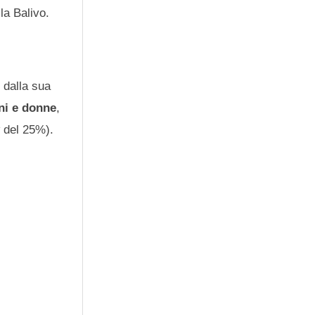
 la Balivo.
 dalla sua
ni e donne
,
w del 25%).