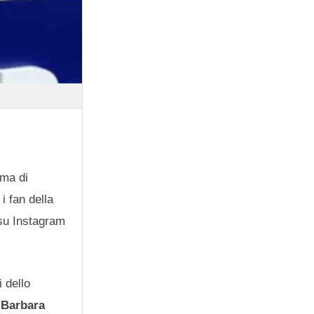
mma di
 i fan della
 su Instagram
 dello
o
Barbara