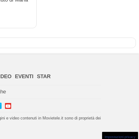
IDEO
EVENTI
STAR
ghe
i e video contenuti in Movietele.it sono di proprietà dei
Impostazioni privacy