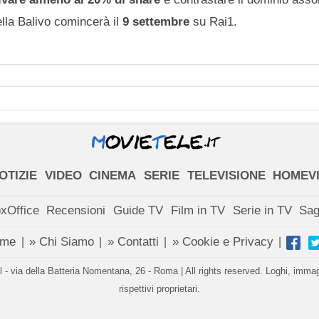
ella Balivo comincerà il
9 settembre
su Rai1.
OTIZIE
VIDEO
CINEMA
SERIE
TELEVISIONE
HOMEV
xOffice
Recensioni
Guide TV
Film in TV
Serie in TV
Sa
ome
» Chi Siamo
» Contatti
» Cookie e Privacy
|
|
|
|
- via della Batteria Nomentana, 26 - Roma | All rights reserved. Loghi, immagin
rispettivi proprietari.