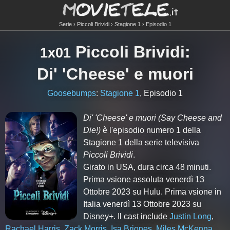
Serie
Piccoli Brividi
Stagione 1
Episodio 1
Piccoli Brividi
:
1x01
Di' 'Cheese' e muori
Goosebumps
:
Stagione 1
, Episodio 1
Di' 'Cheese' e muori
(Say Cheese and
Die!)
è l'episodio numero
1
della
Stagione
1
della serie televisiva
Piccoli Brividi
.
Girato in USA, dura circa 48 minuti.
Prima vsione assoluta venerdì 13
Ottobre 2023 su Hulu. Prima vsione in
Italia venerdì 13 Ottobre 2023 su
Disney+. Il cast include
Justin Long
,
Rachael Harris
,
Zack Morris
,
Isa Briones
,
Miles McKenna
,