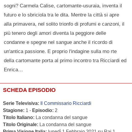
sogni? Carmela Calise, cartomante-usuraia, inventa il
futuro e lo sbriciola tra le dita. Mentre la città si apre
alla primavera, nel solito trionfo di profumi e canzoni, il
più tenero degli amori diventa la peggiore delle
condanne e spegne nel sangue anche il ricordo di
un'antica passione. E proprio l'indagine sulla mo rte
della cartomante porta al primo incontro tra Ricciardi ed
Enrica…
SCHEDA EPISODIO
Serie Televisiva:
Il Commissario Ricciardi
Stagione:
1 -
Episodio:
2
Titolo Italiano:
La condanna del sangue
Titolo Originale:
La condanna del sangue
Prima Visione Italia:
lunedì 1 Febbraio 2021 su Rai 1