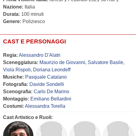
Nazione:
Italia
Durata:
100 minuti
Genere:
Poliziesco
CAST E PERSONAGGI
Regia:
Alessandro D'Alatri
Sceneggiatura:
Maurizio de Giovanni
,
Salvatore Basile
,
Viola Rispoli
,
Doriana Leondeff
Musiche:
Pasquale Catalano
Fotografia:
Davide Sondelli
Scenografia:
Carlo De Marino
Montaggio:
Emiliano Bellardini
Costumi:
Alessandra Torella
Cast Artistico e Ruoli: