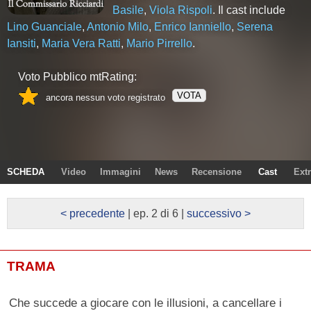
Basile
,
Viola Rispoli
. Il cast include
Lino Guanciale
,
Antonio Milo
,
Enrico Ianniello
,
Serena
Iansiti
,
Maria Vera Ratti
,
Mario Pirrello
.
Voto Pubblico mtRating:
VOTA
ancora nessun voto registrato
SCHEDA
Video
Immagini
News
Recensione
Cast
Ext
< precedente
| ep. 2 di 6 |
successivo >
TRAMA
Che succede a giocare con le illusioni, a cancellare i