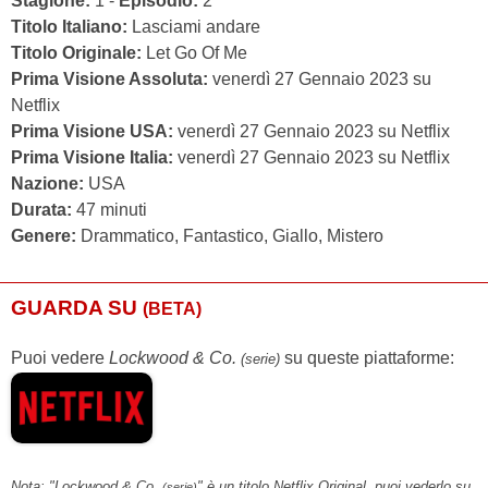
Stagione:
1 -
Episodio:
2
Titolo Italiano:
Lasciami andare
Titolo Originale:
Let Go Of Me
Prima Visione Assoluta:
venerdì 27 Gennaio 2023 su
Netflix
Prima Visione USA:
venerdì 27 Gennaio 2023 su Netflix
Prima Visione Italia:
venerdì 27 Gennaio 2023 su Netflix
Nazione:
USA
Durata:
47 minuti
Genere:
Drammatico, Fantastico, Giallo, Mistero
GUARDA SU
(BETA)
Puoi vedere
Lockwood & Co.
su queste piattaforme:
(serie)
Nota: "Lockwood & Co.
" è un titolo Netflix Original, puoi vederlo su
(serie)