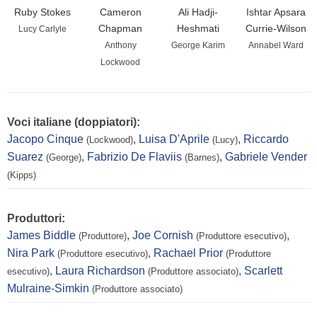
Ruby Stokes
Cameron
Ali Hadji-
Ishtar Apsara
Chapman
Heshmati
Currie-Wilson
Lucy Carlyle
Anthony
George Karim
Annabel Ward
Lockwood
Voci italiane (doppiatori):
Jacopo Cinque
,
Luisa D'Aprile
,
Riccardo
(Lockwood)
(Lucy)
Suarez
,
Fabrizio De Flaviis
,
Gabriele Vender
(George)
(Barnes)
(Kipps)
Produttori:
James Biddle
,
Joe Cornish
,
(Produttore)
(Produttore esecutivo)
Nira Park
,
Rachael Prior
(Produttore esecutivo)
(Produttore
,
Laura Richardson
,
Scarlett
esecutivo)
(Produttore associato)
Mulraine-Simkin
(Produttore associato)