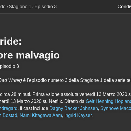
ide
Stagione 1
Episodio 3
Condiv
ride
:
ore malvagio
Episodio 3
Bad Writer)
è l'episodio numero
3
della Stagione
1
della serie te
 circa 28 minuti. Prima vsione assoluta venerdì 13 Marzo 2020 su
enerdì 13 Marzo 2020 su Netflix. Diretto da
Geir Henning Hoplan
Indregard
. Il cast include
Dagny Backer Johnsen
,
Synnove Maco
n Bostad
,
Nami Kitagawa Aam
,
Ingrid Kayser
.