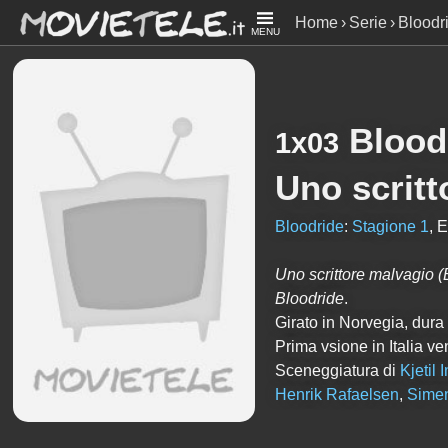
Home
Serie
Bloodr
MENU
Blood
1x03
Uno scritt
Bloodride
:
Stagione 1
, 
Uno scrittore malvagio
(
Bloodride
.
Girato in Norvegia, dura
Prima vsione in Italia v
Sceneggiatura di
Kjetil 
Henrik Rafaelsen
,
Sime