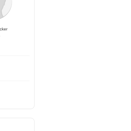
cker
a