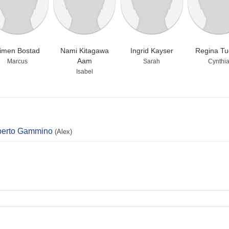
imen Bostad
Nami Kitagawa
Ingrid Kayser
Regina Tu
Aam
Marcus
Sarah
Cynthi
Isabel
erto Gammino
(Alex)