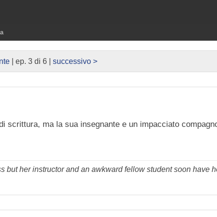
ra
nte
| ep. 3 di 6 |
successivo >
o di scrittura, ma la sua insegnante e un impacciato compagn
ss but her instructor and an awkward fellow student soon have h