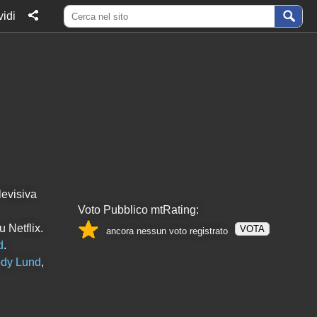
idi
levisiva
Voto Pubblico mtRating:
 Netflix.
VOTA
ancora nessun voto registrato
d
.
dy Lund
,