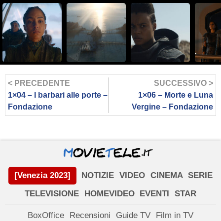
< PRECEDENTE
SUCCESSIVO >
1×04 – I barbari alle porte –
1×06 – Morte e Luna
Fondazione
Vergine – Fondazione
[Venezia 2023]
NOTIZIE
VIDEO
CINEMA
SERIE
TELEVISIONE
HOMEVIDEO
EVENTI
STAR
BoxOffice
Recensioni
Guide TV
Film in TV