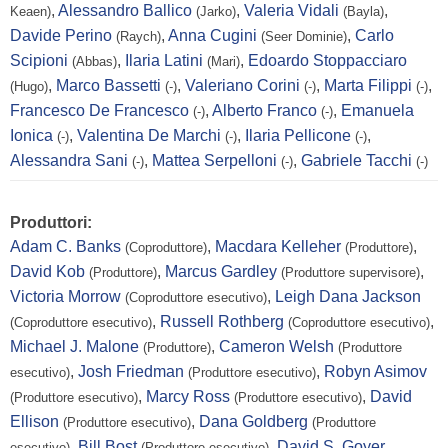
,
Alessandro Ballico
,
Valeria Vidali
,
Keaen)
(Jarko)
(Bayla)
Davide Perino
,
Anna Cugini
,
Carlo
(Raych)
(Seer Dominie)
Scipioni
,
Ilaria Latini
,
Edoardo Stoppacciaro
(Abbas)
(Mari)
,
Marco Bassetti
,
Valeriano Corini
,
Marta Filippi
,
(Hugo)
(-)
(-)
(-)
Francesco De Francesco
,
Alberto Franco
,
Emanuela
(-)
(-)
Ionica
,
Valentina De Marchi
,
Ilaria Pellicone
,
(-)
(-)
(-)
Alessandra Sani
,
Mattea Serpelloni
,
Gabriele Tacchi
(-)
(-)
(-)
Produttori:
Adam C. Banks
,
Macdara Kelleher
,
(Coproduttore)
(Produttore)
David Kob
,
Marcus Gardley
,
(Produttore)
(Produttore supervisore)
Victoria Morrow
,
Leigh Dana Jackson
(Coproduttore esecutivo)
,
Russell Rothberg
,
(Coproduttore esecutivo)
(Coproduttore esecutivo)
Michael J. Malone
,
Cameron Welsh
(Produttore)
(Produttore
,
Josh Friedman
,
Robyn Asimov
esecutivo)
(Produttore esecutivo)
,
Marcy Ross
,
David
(Produttore esecutivo)
(Produttore esecutivo)
Ellison
,
Dana Goldberg
(Produttore esecutivo)
(Produttore
,
Bill Bost
,
David S. Goyer
esecutivo)
(Produttore esecutivo)