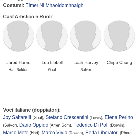
Costumi:
Eimer Ni Mhaoldomhnaigh
Cast Artistico e Ruoli:
Jared Harris
Lou Llobell
Leah Harvey
Chipo Chung
Hari Seldon
Gaal
Salvor
-
Voci italiane (doppiatori):
Joy Saltarelli
,
Stefano Crescentini
,
Elena Perino
(Gaal)
(Lewis)
,
Dario Oppido
,
Federico Di Pofi
,
(Salvor)
(Arren Sorn)
(Dorwin)
Marco Mete
,
Marco Vivio
,
Perla Liberatori
(Hari)
(Rowan)
(Phara