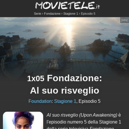
Serie
Fondazione
Stagione 1
Episodio 5
[
info
]
Fondazione
:
1x05
Al suo risveglio
Foundation
:
Stagione 1
, Episodio 5
Al suo risveglio
(Upon Awakening)
è
l'episodio numero
5
della Stagione
1
della serie televisiva
Fondazione
.