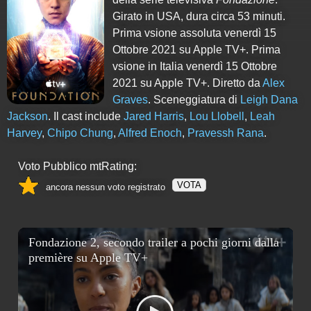
Girato in USA, dura circa 53 minuti.
Prima vsione assoluta venerdì 15
Ottobre 2021 su Apple TV+. Prima
vsione in Italia venerdì 15 Ottobre
2021 su Apple TV+. Diretto da
Alex
Graves
. Sceneggiatura di
Leigh Dana
Jackson
. Il cast include
Jared Harris
,
Lou Llobell
,
Leah
Harvey
,
Chipo Chung
,
Alfred Enoch
,
Pravessh Rana
.
Voto Pubblico mtRating:
VOTA
ancora nessun voto registrato