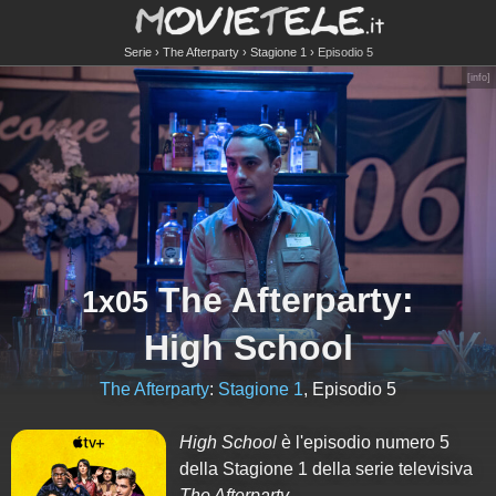
Serie
The Afterparty
Stagione 1
Episodio 5
[
info
]
The Afterparty
:
1x05
High School
The Afterparty
:
Stagione 1
, Episodio 5
High School
è l'episodio numero
5
della Stagione
1
della serie televisiva
The Afterparty
.