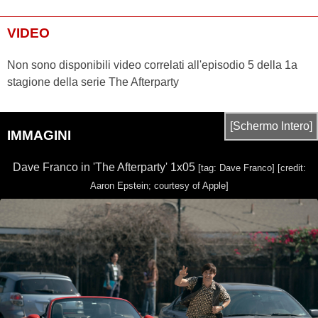
VIDEO
Non sono disponibili video correlati all'episodio 5 della 1a
stagione della serie The Afterparty
[Schermo Intero]
IMMAGINI
Dave Franco in 'The Afterparty' 1x05
[tag: Dave Franco]
[credit:
Aaron Epstein; courtesy of Apple]