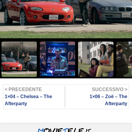
< PRECEDENTE
SUCCESSIVO >
1×04 – Chelsea – The
1×06 – Zoë – The
Afterparty
Afterparty