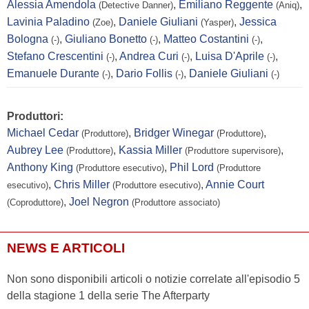
Alessia Amendola
,
Emiliano Reggente
,
(Detective Danner)
(Aniq)
Lavinia Paladino
,
Daniele Giuliani
,
Jessica
(Zoe)
(Yasper)
Bologna
,
Giuliano Bonetto
,
Matteo Costantini
,
(-)
(-)
(-)
Stefano Crescentini
,
Andrea Curi
,
Luisa D'Aprile
,
(-)
(-)
(-)
Emanuele Durante
,
Dario Follis
,
Daniele Giuliani
(-)
(-)
(-)
Produttori:
Michael Cedar
,
Bridger Winegar
,
(Produttore)
(Produttore)
Aubrey Lee
,
Kassia Miller
,
(Produttore)
(Produttore supervisore)
Anthony King
,
Phil Lord
(Produttore esecutivo)
(Produttore
,
Chris Miller
,
Annie Court
esecutivo)
(Produttore esecutivo)
,
Joel Negron
(Coproduttore)
(Produttore associato)
NEWS E ARTICOLI
Non sono disponibili articoli o notizie correlate all'episodio 5
della stagione 1 della serie The Afterparty