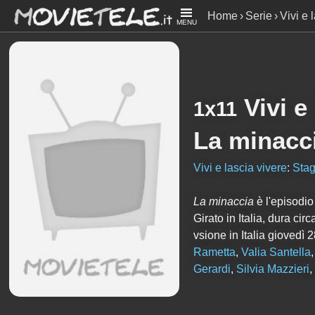
Home
Serie
Vivi e 
MENU
Vivi e
1x11
La minacc
Vivi e lascia vivere
:
Stag
La minaccia
è l'episodi
Girato in Italia, dura c
vsione in Italia giovedì
Rametta
,
Valia Santella
Gerardi
,
Silvia Mazzieri
,