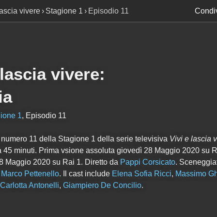
lascia vivere
Stagione 1
Episodio 11
Condiv
 lascia vivere
:
ia
ione 1
, Episodio 11
o numero
11
della Stagione
1
della serie televisiva
Vivi e lascia 
irca 45 minuti. Prima vsione assoluta giovedì 28 Maggio 2020 su R
 28 Maggio 2020 su Rai 1. Diretto da
Pappi Corsicato
. Sceneggia
,
Marco Pettenello
. Il cast include
Elena Sofia Ricci
,
Massimo Gh
Carlotta Antonelli
,
Giampiero De Concilio
.