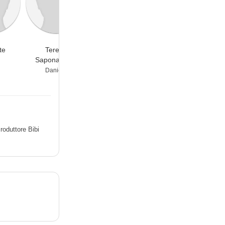
te
Teresa
Bianca Nappi
Riccardo Manera
Saponangelo
Rosa
Nicola
Daniela
roduttore Bibi