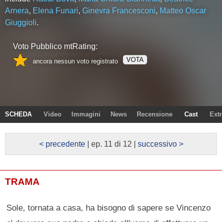
Arnera
,
Elena Funari
,
Ginevra Francesconi
,
Matteo Oscar
Giuggioli
.
Voto Pubblico mtRating:
VOTA
ancora nessun voto registrato
SCHEDA
Video
Immagini
News
Recensione
Cast
Ext
< precedente
| ep. 11 di 12 |
successivo >
TRAMA
Sole, tornata a casa, ha bisogno di sapere se Vincenzo