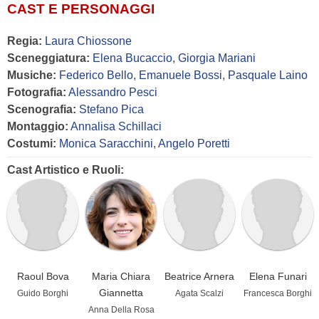
CAST E PERSONAGGI
Regia:
Laura Chiossone
Sceneggiatura:
Elena Bucaccio
,
Giorgia Mariani
Musiche:
Federico Bello
,
Emanuele Bossi
,
Pasquale Laino
Fotografia:
Alessandro Pesci
Scenografia:
Stefano Pica
Montaggio:
Annalisa Schillaci
Costumi:
Monica Saracchini
,
Angelo Poretti
Cast Artistico e Ruoli:
Raoul Bova
Maria Chiara
Beatrice Arnera
Elena Funari
Giannetta
Guido Borghi
Agata Scalzi
Francesca Borghi
Anna Della Rosa