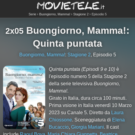
Serie
Buongiorno, Mamma!
Stagione 2
Episodio 5
Buongiorno, Mamma!
:
2x05
Quinta puntata
Buongiorno, Mamma!
:
Stagione 2
, Episodio 5
Quinta puntata
(Episodi 9 e 10)
è
l'episodio numero
5
della Stagione
2
della serie televisiva
Buongiorno,
Mamma!
.
Girato in Italia, dura circa 100 minuti.
Prima vsione in Italia venerdì 10 Marzo
2023 su Canale 5. Diretto da
Laura
Chiossone
. Sceneggiatura di
Elena
Bucaccio
,
Giorgia Mariani
. Il cast
include
Raoul Bova
,
Maria Chiara Giannetta
,
Beatrice