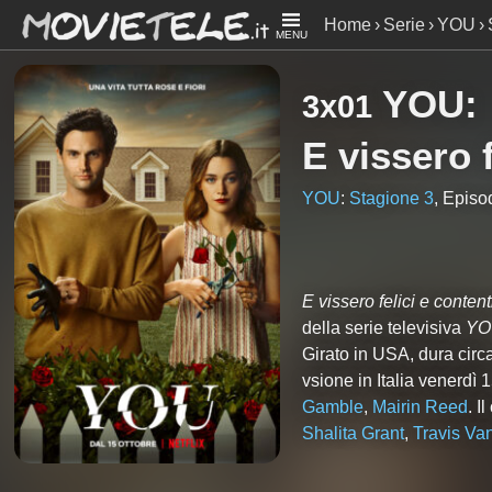
Home
Serie
YOU
MENU
YOU
:
3x01
E vissero f
YOU
:
Stagione 3
, Episo
E vissero felici e content
della serie televisiva
YO
Girato in USA, dura circ
vsione in Italia venerdì 
Gamble
,
Mairin Reed
. I
Shalita Grant
,
Travis Va