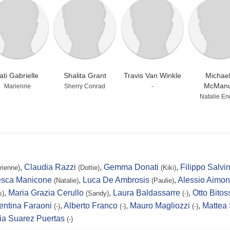
ati Gabrielle
Shalita Grant
Travis Van Winkle
Michae
McMan
Marienne
Sherry Conrad
-
Natalie En
,
Claudia Razzi
,
Gemma Donati
,
Filippo Salvin
rienne)
(Dottie)
(Kiki)
esca Manicone
,
Luca De Ambrosis
,
Alessio Aimo
(Natalie)
(Paulie)
,
Maria Grazia Cerullo
,
Laura Baldassarre
,
Otto Bitos
s)
(Sandy)
(-)
entina Faraoni
,
Alberto Franco
,
Mauro Magliozzi
,
Mattea 
(-)
(-)
(-)
ia Suarez Puertas
(-)