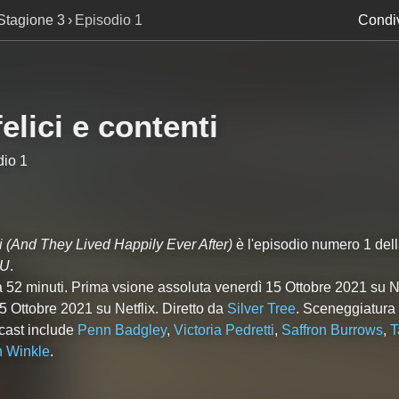
Stagione 3
Episodio 1
Condiv
elici e contenti
dio 1
i
(And They Lived Happily Ever After)
è l'episodio numero
1
del
U
.
a 52 minuti. Prima vsione assoluta venerdì 15 Ottobre 2021 su Ne
15 Ottobre 2021 su Netflix. Diretto da
Silver Tree
. Sceneggiatura
l cast include
Penn Badgley
,
Victoria Pedretti
,
Saffron Burrows
,
T
n Winkle
.