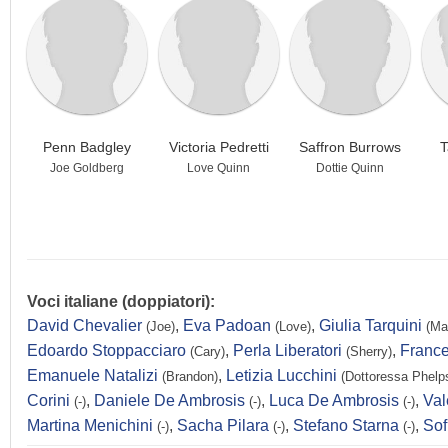
Penn Badgley
Victoria Pedretti
Saffron Burrows
T
Joe Goldberg
Love Quinn
Dottie Quinn
Voci italiane (doppiatori):
David Chevalier
,
Eva Padoan
,
Giulia Tarquini
(Joe)
(Love)
(Ma
Edoardo Stoppacciaro
,
Perla Liberatori
,
Franc
(Cary)
(Sherry)
Emanuele Natalizi
,
Letizia Lucchini
(Brandon)
(Dottoressa Phelp
Corini
,
Daniele De Ambrosis
,
Luca De Ambrosis
,
Val
(-)
(-)
(-)
Martina Menichini
,
Sacha Pilara
,
Stefano Starna
,
Sof
(-)
(-)
(-)