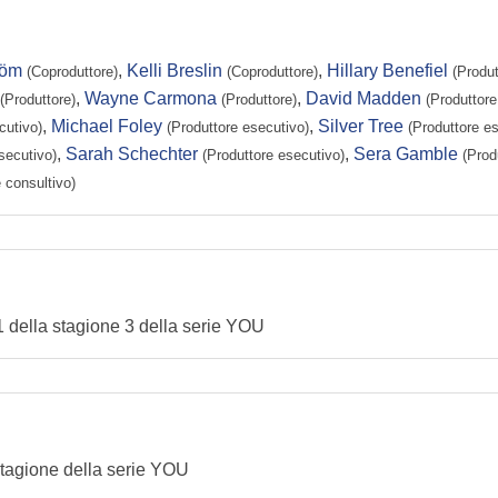
röm
,
Kelli Breslin
,
Hillary Benefiel
(Coproduttore)
(Coproduttore)
(Produt
,
Wayne Carmona
,
David Madden
(Produttore)
(Produttore)
(Produttore
,
Michael Foley
,
Silver Tree
cutivo)
(Produttore esecutivo)
(Produttore e
,
Sarah Schechter
,
Sera Gamble
secutivo)
(Produttore esecutivo)
(Prod
 consultivo)
o 1 della stagione 3 della serie YOU
 stagione della serie YOU