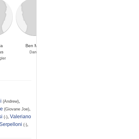
la
Ben Mehl
Chris O'Shea
Bryan Safi
us
Dante
Andrew
-
gler
i
,
(Andrew)
ne
,
(Giovane Joe)
si
,
Valeriano
(-)
Serpelloni
,
(-)