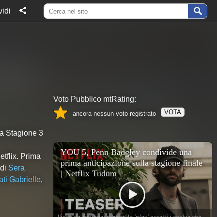
idi
Voto Pubblico mtRating:
VOTA
ancora nessun voto registrato
la Stagione
3
tflix. Prima
 di
Sera
ati Gabrielle
,