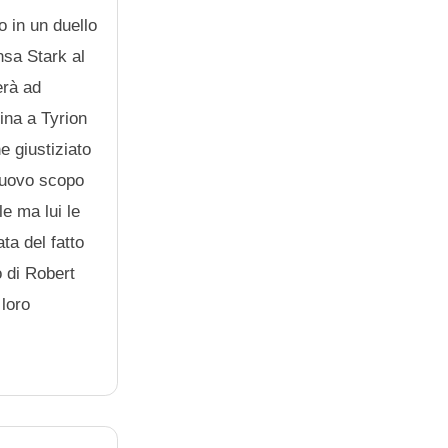
o in un duello
nsa Stark al
erà ad
ina a Tyrion
e giustiziato
 nuovo scopo
le ma lui le
ta del fatto
o di Robert
 loro