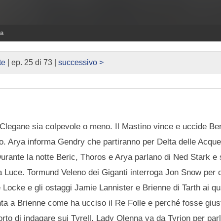
ra
te
| ep. 25 di 73 |
successivo >
 Clegane sia colpevole o meno. Il Mastino vince e uccide Be
ino. Arya informa Gendry che partiranno per Delta delle Acque
 Durante la notte Beric, Thoros e Arya parlano di Ned Stark 
della Luce. Tormund Veleno dei Giganti interroga Jon Snow per
e Locke e gli ostaggi Jamie Lannister e Brienne di Tarth ai q
a a Brienne come ha ucciso il Re Folle e perché fosse gius
to di indagare sui Tyrell. Lady Olenna va da Tyrion per parl