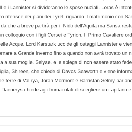
 e i Lannister si divideranno le spese nuziali. Loras è intent
ro riferisce dei piani dei Tyrell riguardo il matrimonio con Sa
da che a breve partirà per il Nido dell'Aquila ma Sansa rest
 colloquio con i figli Cersei e Tyrion. Il Primo Cavaliere ord
lle Acque, Lord Karstark uccide gli ostaggi Lannister e vien
i tornare a Grande Inverno fino a quando non avrà trovato un
ta a sua moglie, Selyse, e le spiega di non essere stato fede
figlia, Shireen, che chiede di Davos Seaworth e viene informa
lle terre di Valirya, Jorah Mormont e Barristan Selmy parlan
, Daenerys chiede agli Immacolati di scegliere un capitano e