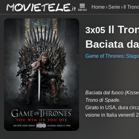
Home
Serie
Il Tron
MENU
Il Tro
3x05
Baciata da
Game of Thrones
:
Stagi
Baciata dal fuoco
(Kisse
Trono di Spade
.
Girato in USA, dura cir
vsione in Italia venerd