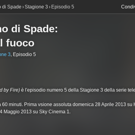
o di Spade
Stagione 3
Episodio 5
Condiv
no di Spade
:
l fuoco
one 3
, Episodio 5
d by Fire)
è l'episodio numero
5
della Stagione
3
della serie tel
ca 60 minuti. Prima vsione assoluta domenica 28 Aprile 2013 su
ì 24 Maggio 2013 su Sky Cinema 1.