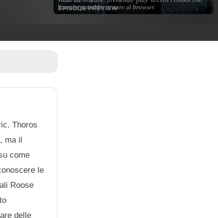
ric. Thoros
, ma il
e su come
 conoscere le
uali Roose
to
are delle