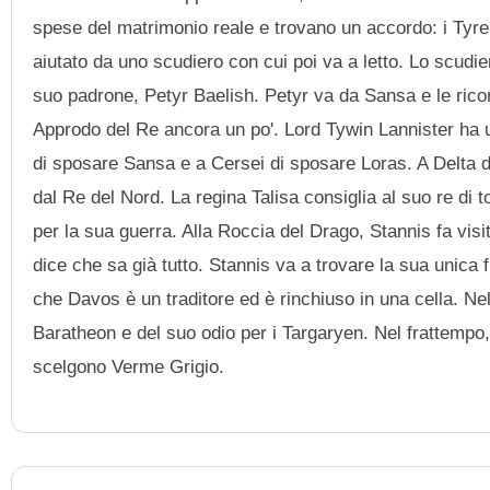
spese del matrimonio reale e trovano un accordo: i Tyrell
aiutato da uno scudiero con cui poi va a letto. Lo scudie
suo padrone, Petyr Baelish. Petyr va da Sansa e le ricor
Approdo del Re ancora un po'. Lord Tywin Lannister ha un
di sposare Sansa e a Cersei di sposare Loras. A Delta de
dal Re del Nord. La regina Talisa consiglia al suo re d
per la sua guerra. Alla Roccia del Drago, Stannis fa visi
dice che sa già tutto. Stannis va a trovare la sua unica 
che Davos è un traditore ed è rinchiuso in una cella. Ne
Baratheon e del suo odio per i Targaryen. Nel frattempo
scelgono Verme Grigio.