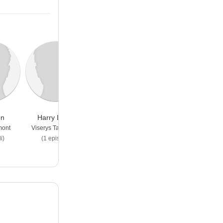
en
Harry Lloyd
Kit Harington
Sophie Turner
mont
Viserys Targaryen
Jon Snow
Sansa Stark
i)
(1 episodi)
(1 episodi)
(1 episodi)