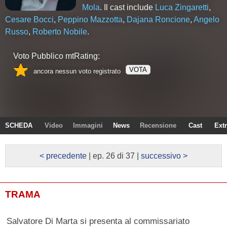
Mola
. Il cast include
Luca Zingaretti
,
Cesare Bocci
,
Peppino Mazzotta
,
Dajana Roncione
,
Angelo
Russo
,
Roberto Nobile
.
Voto Pubblico mtRating:
VOTA
ancora nessun voto registrato
SCHEDA
Video
Immagini
News
Recensione
Cast
Ext
< precedente
| ep. 26 di 37 |
successivo >
TRAMA
Salvatore Di Marta si presenta al commissariato