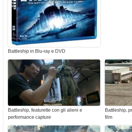
Battleship in Blu-ray e DVD
Battleship, featurette con gli alieni e
Battleship, p
performance capture
film