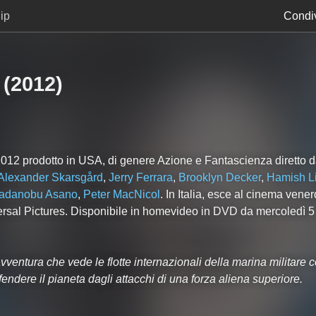
ip
Condiv
(
2012
)
 2012 prodotto in USA, di genere Azione e Fantascienza diretto 
Alexander Skarsgård
,
Jerry Ferrara
,
Brooklyn Decker
,
Hamish Li
adanobu Asano
,
Peter MacNicol
. In Italia, esce al cinema vener
versal Pictures. Disponibile in homevideo in DVD da mercoledì 
ventura che vede le flotte internazionali della marina militare 
ifendere il pianeta dagli attacchi di una forza aliena superiore.