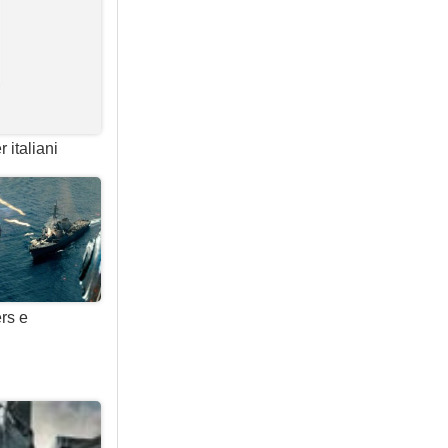
 italiani
rs e