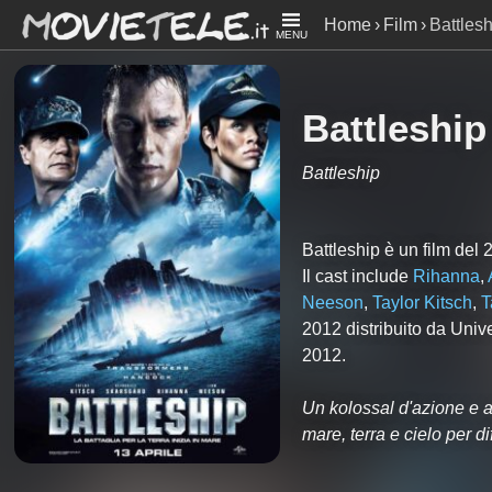
Home
Film
Battlesh
MENU
Battleship
Battleship
Battleship è un film del
Il cast include
Rihanna
,
Neeson
,
Taylor Kitsch
,
T
2012 distribuito da Uni
2012.
Un kolossal d'azione e av
mare, terra e cielo per d