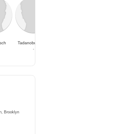
tsch
Tadanobu Asano
Peter MacNicol
-
-
h, Brooklyn