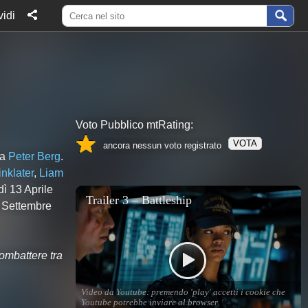
idi
Voto Pubblico mtRating:
VOTA
ancora nessun voto registrato
da
Peter Berg
.
nklater
,
Liam
dì 13 Aprile
5 Settembre
combattere tra