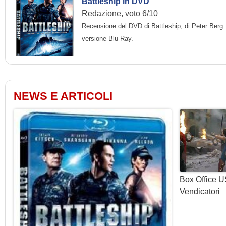
Battleship in DVD
Redazione, voto 6/10
Recensione del DVD di Battleship, di Peter Berg. B
versione Blu-Ray.
NEWS E ARTICOLI
Box Office U
Vendicatori