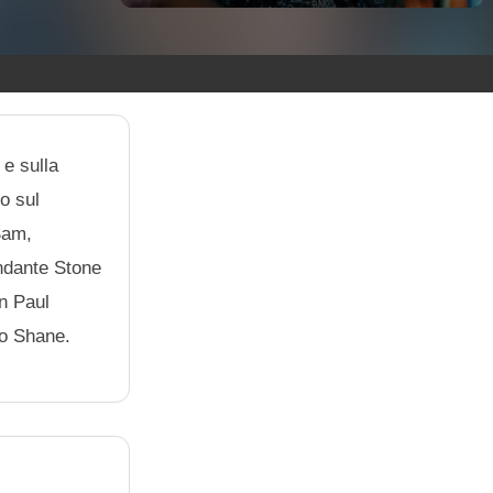
 e sulla
o sul
Sam,
andante Stone
n Paul
io Shane.