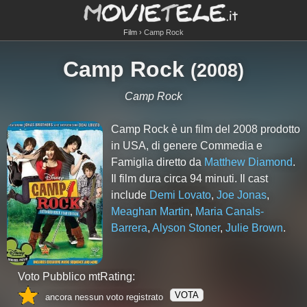
Film
Camp Rock
Camp Rock
(
2008
)
Camp Rock
Camp Rock è un film del 2008 prodotto
in USA, di genere Commedia e
Famiglia diretto da
Matthew Diamond
.
Il film dura circa
94
minuti. Il cast
include
Demi Lovato
,
Joe Jonas
,
Meaghan Martin
,
Maria Canals-
Barrera
,
Alyson Stoner
,
Julie Brown
.
Voto Pubblico mtRating:
VOTA
ancora nessun voto registrato