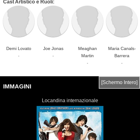
Cast Artistico e Ruoli:
Demi Lovato
Joe Jonas
Meaghan
Maria Canals-
Martin
Barrera
-
-
-
-
[Schermo Intero]
IMMAGINI
Locandina internazionale