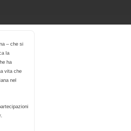
ana – che si
ca la
che ha
na vita che
iana nel
partecipazioni
r.