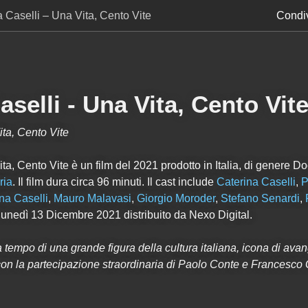
 Caselli – Una Vita, Cento Vite
Condiv
aselli - Una Vita, Cento Vit
ita, Cento Vite
ta, Cento Vite è un film del 2021 prodotto in Italia, di genere 
ria
. Il film dura circa
96
minuti. Il cast include
Caterina Caselli
,
P
ana Caselli
,
Mauro Malavasi
,
Giorgio Moroder
,
Stefano Senardi
,
 lunedì 13 Dicembre 2021 distribuito da Nexo Digital.
a tempo di una grande figura della cultura italiana, icona di ava
on la partecipazione straordinaria di Paolo Conte e Francesco 