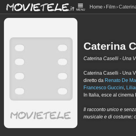
Home
Film
Caterina
MENU
Caterina C
Caterina Caselli - Una V
Caterina Caselli - Una Vi
diretto da
Renato De Ma
Francesco Guccini
,
Lili
In Italia, esce al cinema
Il racconto unico e senz
musicale e di costume; c