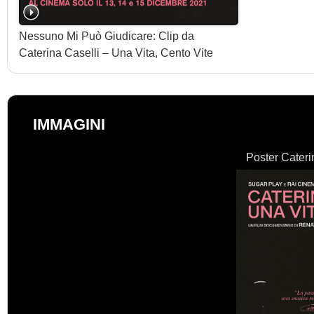
Nessuno Mi Può Giudicare: Clip da
Caterina Caselli – Una Vita, Cento Vite
IMMAGINI
Poster Cateri