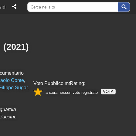
idi
e
(
2021
)
Documentario
aolo Conte
,
Voto Pubblico mtRating:
Filippo Sugar
.
VOTA
ancora nessun voto registrato
nguardia
Guccini.