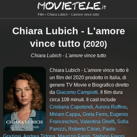
Film
Chiara Lubich – L’amore vince tutto
Chiara Lubich - L'amore
vince tutto
(
2020
)
Chiara Lubich - L'amore vince tutto
Chiara Lubich - L'amore vince tutto è
un film del 2020 prodotto in Italia, di
genere TV Movie e Biografico diretto
da
Giacomo Campiotti
. Il film dura
circa
108
minuti. Il cast include
Cristiana Capotondi
,
Aurora Ruffino
,
Miriam Cappa
,
Greta Ferro
,
Eugenio
Franceschini
,
Valentina Ghelfi
,
Sofia
Panizzi
,
Roberto Citran
,
Paolo
Graziosi
,
Andrea Tidona
,
Maurizio Fanin
,
Stefano Fregni
.