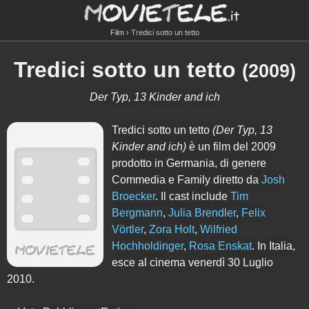
Film
Tredici sotto un tetto
Tredici sotto un tetto
(
2009
)
Der Typ, 13 Kinder and ich
Tredici sotto un tetto
(Der Typ, 13
Kinder and ich)
è un film del 2009
prodotto in Germania, di genere
Commedia e Family diretto da
Josh
Broecker
. Il cast include
Tim
Bergmann
,
Julia Brendler
,
Felix
Vörtler
,
Zora Holt
,
Wilfried
Hochholdinger
,
Rosa Enskat
. In Italia,
esce al cinema venerdì 30 Luglio
2010.