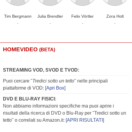
Tim Bergmann
Julia Brendler
Felix Vörtler
Zora Holt
-
-
-
-
HOMEVIDEO
(BETA)
STREAMING VOD, SVOD E TVOD:
Puoi cercare "
Tredici sotto un tetto
" nelle principali
piattaforme di VOD:
[Apri Box]
DVD E BLU-RAY FISICI:
Non abbiamo informazioni specifiche ma puoi aprire i
risultati della ricerca di DVD o Blu-Ray per "Tredici sotto un
tetto" o correlati su Amazon.it:
[APRI RISULTATI]