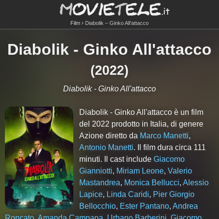
Film
Diabolik – Ginko All’attacco
Diabolik - Ginko All'attacco
(
2022
)
Diabolik - Ginko All'attacco
Diabolik - Ginko All'attacco è un film
del 2022 prodotto in Italia, di genere
Azione diretto da
Marco Manetti
,
Antonio Manetti
. Il film dura circa
111
minuti. Il cast include
Giacomo
Gianniotti
,
Miriam Leone
,
Valerio
Mastandrea
,
Monica Bellucci
,
Alessio
Lapice
,
Linda Caridi
,
Pier Giorgio
Bellocchio
,
Ester Pantano
,
Andrea
Roncato
,
Amanda Campana
,
Urbano Barberini
,
Giacomo