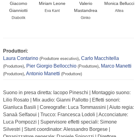
Giacomo
Miriam Leone
Valerio
Monica Bellucci
Gianniotti
Mastandrea
Eva Kant
Altea
Diabolik
Ginko
Produttori:
Laura Contarino
,
Carlo Macchitella
(Produttore esecutivo)
,
Pier Giorgio Bellocchio
,
Marco Manetti
(Produttore)
(Produttore)
,
Antonio Manetti
(Produttore)
(Produttore)
Suono in presa diretta: Iacopo Pineschi | Montaggio suono:
Lilio Rosato | Mix audio: Gianni Pallotto | Effetti sonori:
Gianluca Basili | Coreografie: Luca Tommassini | Aiuto regia:
Sanaà Selfaoui | Trucco: Francesca Lodoli | Acconciature:
Luca Pompozzi | Supervisore effetti speciali: Simone
Silvestri | Stunt coordinator: Alessandro Borgese |
Organizzatore generale: Daniele Spinozzi | Direttore