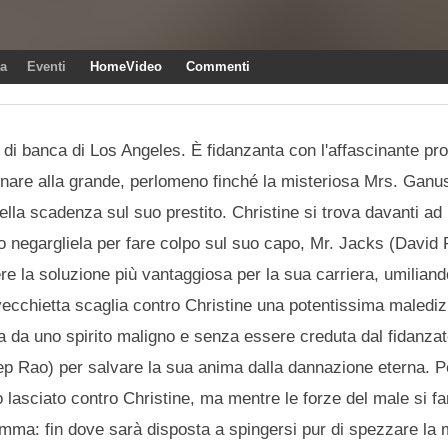
ra
Eventi
HomeVideo
Commenti
di banca di Los Angeles. È fidanzanta con l'affascinante pr
ionare alla grande, perlomeno finché la misteriosa Mrs. Ganu
la scadenza sul suo prestito. Christine si trova davanti ad 
ta o negargliela per fare colpo sul suo capo, Mr. Jacks (David
e la soluzione più vantaggiosa per la sua carriera, umiliand
vecchietta scaglia contro Christine una potentissima malediz
ta da uno spirito maligno e senza essere creduta dal fidanza
p Rao) per salvare la sua anima dalla dannazione eterna. Pe
 lasciato contro Christine, ma mentre le forze del male si f
emma: fin dove sarà disposta a spingersi pur di spezzare la