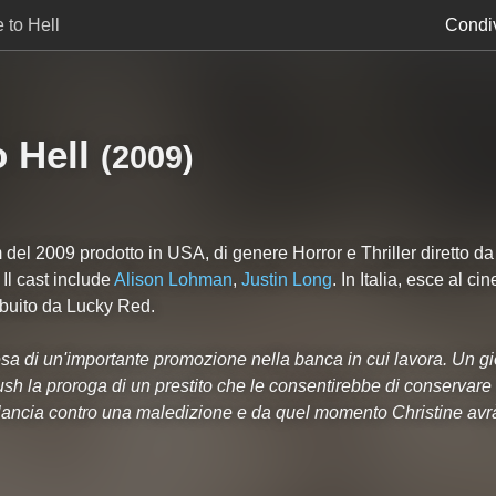
 to Hell
Condiv
 Hell
(
2009
)
 del 2009 prodotto in USA, di genere Horror e Thriller diretto d
 Il cast include
Alison Lohman
,
Justin Long
. In Italia, esce al c
ibuito da Lucky Red.
esa di un'importante promozione nella banca in cui lavora. Un g
sh la proroga di un prestito che le consentirebbe di conservare 
lancia contro una maledizione e da quel momento Christine avrà 