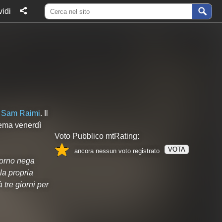
idi
a
Sam Raimi
. Il
inema venerdì
Voto Pubblico mtRating:
VOTA
ancora nessun voto registrato
iorno nega
la propria
tre giorni per