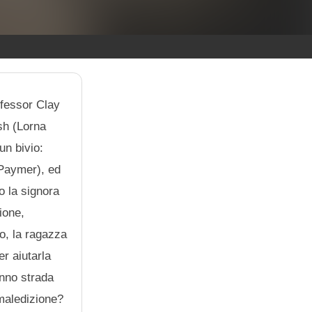
ofessor Clay
sh (Lorna
un bivio:
 Paymer), ed
o la signora
ione,
to, la ragazza
r aiutarla
anno strada
 maledizione?