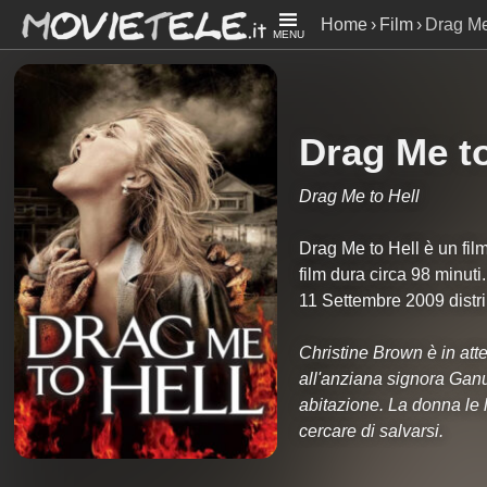
Home
Film
Drag Me
MENU
Drag Me to
Drag Me to Hell
Drag Me to Hell è un film
film dura circa
98
minuti.
11 Settembre 2009 distr
Christine Brown è in att
all'anziana signora Ganu
abitazione. La donna le 
cercare di salvarsi.