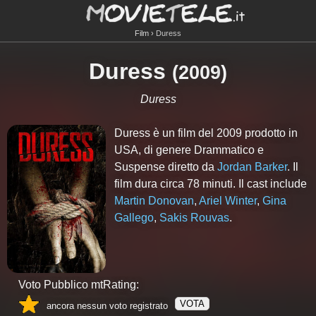
Film
Duress
Duress
(
2009
)
Duress
Duress è un film del 2009 prodotto in
USA, di genere Drammatico e
Suspense diretto da
Jordan Barker
. Il
film dura circa
78
minuti. Il cast include
Martin Donovan
,
Ariel Winter
,
Gina
Gallego
,
Sakis Rouvas
.
Voto Pubblico mtRating:
VOTA
ancora nessun voto registrato