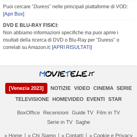
Puoi cercare "
Duress
" nelle principali piattaforme di VOD:
[Apri Box]
DVD E BLU-RAY FISICI:
Non abbiamo informazioni specifiche ma puoi aprire i
risultati della ricerca di DVD o Blu-Ray per "Duress" o
correlati su Amazon.it:
[APRI RISULTATI]
[Venezia 2023]
NOTIZIE
VIDEO
CINEMA
SERIE
TELEVISIONE
HOMEVIDEO
EVENTI
STAR
BoxOffice
Recensioni
Guide TV
Film in TV
Serie in TV
Saghe
» Home
» Chi Siamo
» Contatti
» Cookie e Privacy
|
|
|