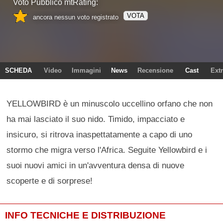
Voto Pubblico mtRating:
VOTA
ancora nessun voto registrato
SCHEDA
Video
Immagini
News
Recensione
Cast
Ext
YELLOWBIRD è un minuscolo uccellino orfano che non
ha mai lasciato il suo nido. Timido, impacciato e
insicuro, si ritrova inaspettatamente a capo di uno
stormo che migra verso l'Africa. Seguite Yellowbird e i
suoi nuovi amici in un'avventura densa di nuove
scoperte e di sorprese!
INFO TECNICHE E DISTRIBUZIONE