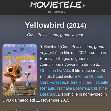
Film
Yellowbird
Yellowbird
(
2014
)
Gus - Petit oiseau, grand voyage
Yellowbird
(Gus - Petit oiseau, grand
voyage)
è un film del 2014 prodotto in
Francia e Belgio, di genere
Animazione e Avventura diretto da
Christian De Vita
. Il film dura circa
90
minuti. Il cast include
Arthur Dupont
,
Sara Forestier
,
Pierre Richard
,
Isabelle
Renauld
,
Nathalie Boutefeu
,
Christine
Baranski
. Disponibile in homevideo in
DVD da mercoledì 11 Novembre 2015.