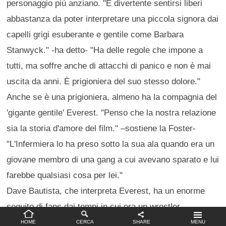
personaggio più anziano. "È divertente sentirsi liberi
abbastanza da poter interpretare una piccola signora dai
capelli grigi esuberante e gentile come Barbara
Stanwyck." -ha detto- "Ha delle regole che impone a
tutti, ma soffre anche di attacchi di panico e non è mai
uscita da anni. È prigioniera del suo stesso dolore."
Anche se è una prigioniera, almeno ha la compagnia del
'gigante gentile' Everest. "Penso che la nostra relazione
sia la storia d'amore del film." –sostiene la Foster-
"L'Infermiera lo ha preso sotto la sua ala quando era un
giovane membro di una gang a cui avevano sparato e lui
farebbe qualsiasi cosa per lei."
Dave Bautista, che interpreta Everest, ha un enorme
seguito di fans dai tempi in cui era un wrestler
Impostazioni privacy
professionista e per la sua partecipazione nel franchise
HOME
CERCA
SHARE
MENU