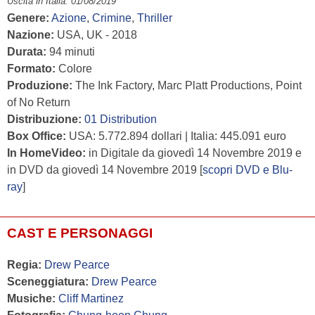
Uscita in Italia: 01/08/2019
Genere:
Azione
,
Crimine
,
Thriller
Nazione:
USA, UK - 2018
Durata:
94 minuti
Formato:
Colore
Produzione:
The Ink Factory, Marc Platt Productions, Point
of No Return
Distribuzione:
01 Distribution
Box Office:
USA: 5.772.894 dollari | Italia: 445.091 euro
In HomeVideo:
in Digitale da giovedì 14 Novembre 2019 e
in DVD da giovedì 14 Novembre 2019 [
scopri DVD e Blu-
ray
]
CAST E PERSONAGGI
Regia:
Drew Pearce
Sceneggiatura:
Drew Pearce
Musiche:
Cliff Martinez