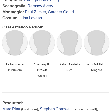
Fotografia:
Chung-hoon Chung
Scenografia:
Ramsey Avery
Montaggio:
Paul Zucker
,
Gardner Gould
Costumi:
Lisa Lovaas
Cast Artistico e Ruoli:
Jodie Foster
Sterling K.
Sofia Boutella
Jeff Goldblum
Brown
Infermiera
Nice
Niagara
Waikiki
Produttori:
Marc Platt
,
Stephen Cornwell
,
(Produttore)
(Simon Cornwell)