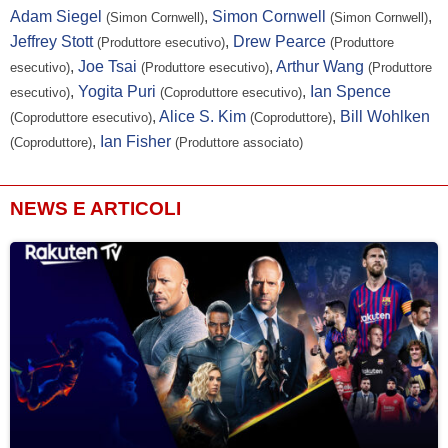
Adam Siegel
,
Simon Cornwell
,
(Simon Cornwell)
(Simon Cornwell)
Jeffrey Stott
,
Drew Pearce
(Produttore esecutivo)
(Produttore
,
Joe Tsai
,
Arthur Wang
esecutivo)
(Produttore esecutivo)
(Produttore
,
Yogita Puri
,
Ian Spence
esecutivo)
(Coproduttore esecutivo)
,
Alice S. Kim
,
Bill Wohlken
(Coproduttore esecutivo)
(Coproduttore)
,
Ian Fisher
(Coproduttore)
(Produttore associato)
NEWS E ARTICOLI