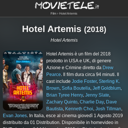
Film
Hotel Artemis
Hotel Artemis
(
2018
)
Hotel Artemis
Hotel Artemis è un film del 2018
prodotto in USA e UK, di genere
Azione e Crimine diretto da
Drew
Pearce
. Il film dura circa
94
minuti. Il
cast include
Jodie Foster
,
Sterling K.
Brown
,
Sofia Boutella
,
Jeff Goldblum
,
Brian Tyree Henry
,
Jenny Slate
,
Zachary Quinto
,
Charlie Day
,
Dave
Bautista
,
Kenneth Choi
,
Josh Tillman
,
Evan Jones
. In Italia, esce al cinema giovedì 1 Agosto 2019
distribuito da 01 Distribution. Disponibile in homevideo in