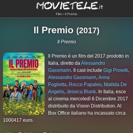
Film
Il Premio
Il Premio
(
2017
)
Il Premio
Il Premio è un film del 2017 prodotto in
Italia, diretto da
Alessandro
Gassmann
. Il cast include
Gigi Proietti
,
Alessandro Gassmann
,
Anna
Foglietta
,
Rocco Papaleo
,
Matilda De
Angelis
,
Jessica Blank
. In Italia, esce
al cinema mercoledì 6 Dicembre 2017
distribuito da Vision Distribution. Al
Box Office italiano ha incassato circa
1000417 euro.