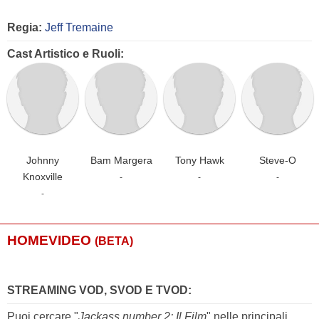
Regia:
Jeff Tremaine
Cast Artistico e Ruoli:
Johnny
Bam Margera
Tony Hawk
Steve-O
Knoxville
-
-
-
-
HOMEVIDEO
(BETA)
STREAMING VOD, SVOD E TVOD:
Puoi cercare "
Jackass number 2: Il Film
" nelle principali