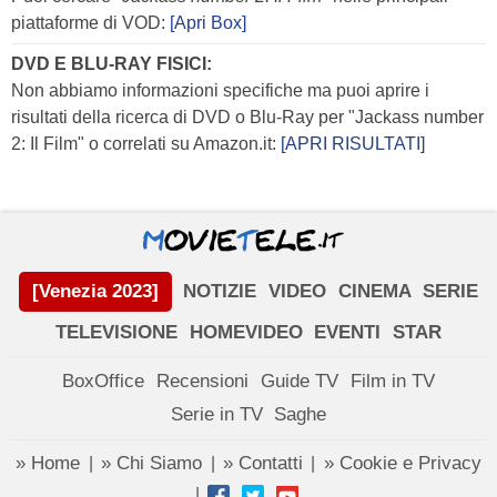
piattaforme di VOD:
[Apri Box]
DVD E BLU-RAY FISICI:
Non abbiamo informazioni specifiche ma puoi aprire i
risultati della ricerca di DVD o Blu-Ray per "Jackass number
2: Il Film" o correlati su Amazon.it:
[APRI RISULTATI]
[Venezia 2023]
NOTIZIE
VIDEO
CINEMA
SERIE
TELEVISIONE
HOMEVIDEO
EVENTI
STAR
BoxOffice
Recensioni
Guide TV
Film in TV
Serie in TV
Saghe
» Home
» Chi Siamo
» Contatti
» Cookie e Privacy
|
|
|
|