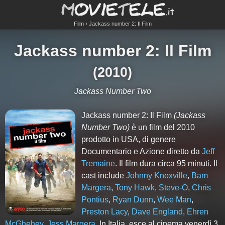
Film
Jackass number 2: Il Film
Jackass number 2: Il Film
(
2010
)
Jackass Number Two
Jackass number 2: Il Film
(Jackass
Number Two)
è un film del 2010
prodotto in USA, di genere
Documentario e Azione diretto da
Jeff
Tremaine
. Il film dura circa
95
minuti. Il
cast include
Johnny Knoxville
,
Bam
Margera
,
Tony Hawk
,
Steve-O
,
Chris
Pontius
,
Ryan Dunn
,
Wee Man
,
Preston Lacy
,
Dave England
,
Ehren
McGhehey
,
Jess Margera
. In Italia, esce al cinema venerdì 3