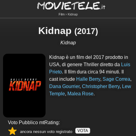
Film
Kidnap
Kidnap
(
2017
)
Kidnap
Kidnap è un film del 2017 prodotto in
USA, di genere Thriller diretto da
Luis
Prieto
. Il film dura circa
94
minuti. Il
cast include
Halle Berry
,
Sage Correa
,
Dana Gourrier
,
Christopher Berry
,
Lew
Temple
,
Malea Rose
.
Voto Pubblico mtRating:
VOTA
ancora nessun voto registrato