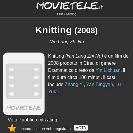
Film
Knitting
Knitting
(
2008
)
Nin Lang Zhi Nu
Knitting
(Nin Lang Zhi Nu)
è un film del
2008 prodotto in Cina, di genere
Drammatico diretto da
Yin Lichuan
. Il
film dura circa
100
minuti. Il cast
include
Zhang Yi
,
Yan Bingyan
,
Lu
Yulai
.
Voto Pubblico mtRating:
VOTA
ancora nessun voto registrato