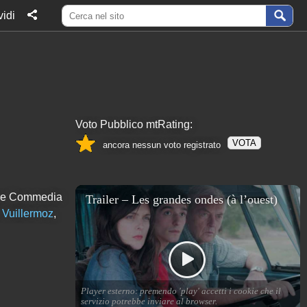
idi
Voto Pubblico mtRating:
VOTA
ancora nessun voto registrato
nere Commedia
 Vuillermoz
,