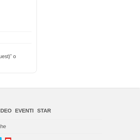
uest)" o
IDEO
EVENTI
STAR
ghe