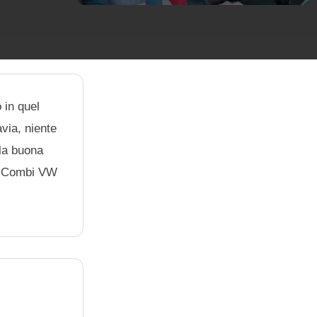
o in quel
via, niente
 la buona
 il Combi VW