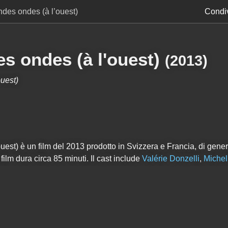
ndes ondes (à l’ouest)
Condiv
s ondes (à l'ouest)
(
2013
)
uest)
uest) è un film del 2013 prodotto in Svizzera e Francia, di ge
l film dura circa
85
minuti. Il cast include
Valérie Donzelli
,
Michel