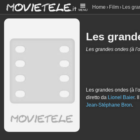
Home
Film
Les gra
MENU
Les grande
Les grandes ondes (à l'o
Les grandes ondes (à l'o
diretto da
Lionel Baier
. I
Jean-Stéphane Bron
.