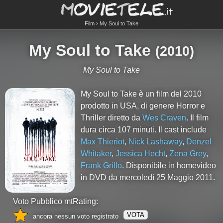
Film
My Soul to Take
My Soul to Take
(
2010
)
My Soul to Take
My Soul to Take è un film del 2010
prodotto in USA, di genere Horror e
Thriller diretto da
Wes Craven
. Il film
dura circa
107
minuti. Il cast include
Max Thieriot
,
Nick Lashaway
,
Denzel
Whitaker
,
Jessica Hecht
,
Zena Grey
,
Frank Grillo
. Disponibile in homevideo
in DVD da mercoledì 25 Maggio 2011.
Voto Pubblico mtRating:
VOTA
ancora nessun voto registrato