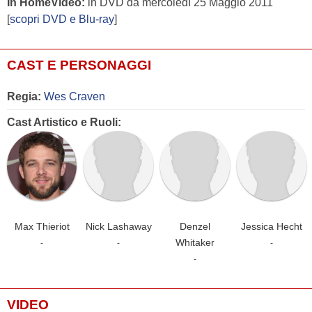
In HomeVideo:
in DVD da mercoledì 25 Maggio 2011
[
scopri DVD e Blu-ray
]
CAST E PERSONAGGI
Regia:
Wes Craven
Cast Artistico e Ruoli:
Max Thieriot
Nick Lashaway
Denzel
Jessica Hecht
Whitaker
-
-
-
-
VIDEO