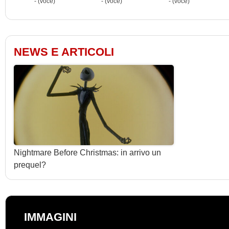
- (voce)
- (voce)
- (voce)
NEWS E ARTICOLI
Nightmare Before Christmas: in arrivo un
prequel?
IMMAGINI