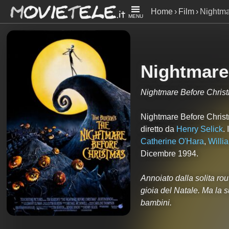
Home
Film
Nightma
MENU
Nightmare
Nightmare Before Chris
Nightmare Before Christ
diretto da
Henry Selick
. 
Catherine O'Hara
,
Willi
Dicembre 1994.
Annoiato dalla solita rou
gioia del Natale. Ma la s
bambini.