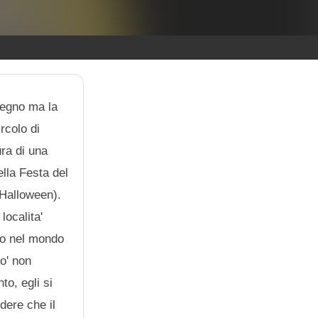
 regno ma la
rcolo di
ura di una
ella Festa del
 Halloween).
localita'
ato nel mondo
ro' non
to, egli si
dere che il