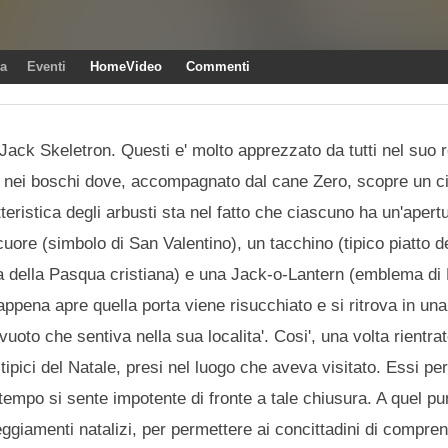
ra
Eventi
HomeVideo
Commenti
re Jack Skeletron. Questi e' molto apprezzato da tutti nel suo
ce nei boschi dove, accompagnato dal cane Zero, scopre un ci
eristica degli arbusti sta nel fatto che ciascuno ha un'apert
cuore (simbolo di San Valentino), un tacchino (tipico piatto d
ta della Pasqua cristiana) e una Jack-o-Lantern (emblema di
ppena apre quella porta viene risucchiato e si ritrova in una 
vuoto che sentiva nella sua localita'. Cosi', una volta rientr
tipici del Natale, presi nel luogo che aveva visitato. Essi pe
empo si sente impotente di fronte a tale chiusura. A quel pun
ggiamenti natalizi, per permettere ai concittadini di compren