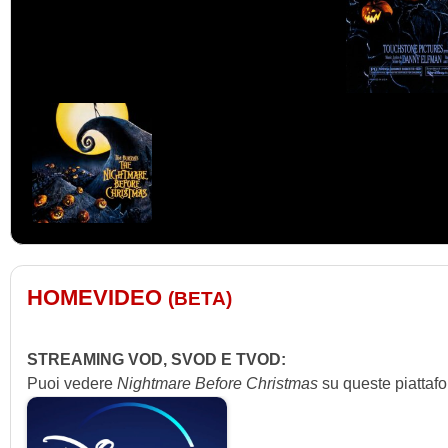
HOMEVIDEO
(BETA)
STREAMING VOD, SVOD E TVOD:
Puoi vedere
Nightmare Before Christmas
su queste piattaf