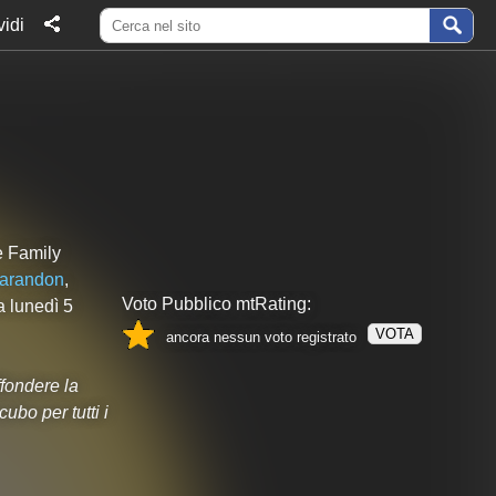
idi
e Family
Sarandon
,
Voto Pubblico mtRating:
ma lunedì 5
VOTA
ancora nessun voto registrato
ffondere la
ubo per tutti i