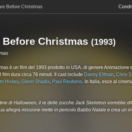
re Before Christmas
Condiv
 Before Christmas
(
1993
)
tmas
mas è un film del 1993 prodotto in USA, di genere Animazione 
Il film dura circa
76
minuti. Il cast include
Danny Elfman
,
Chris 
am Hickey
,
Glenn Shadix
,
Paul Reubens
. In Italia, esce al cine
tine di Halloween, il re delle zucche Jack Skeletron vorrebbe di
ua allegra missione mette in pericolo Babbo Natale e crea un inc