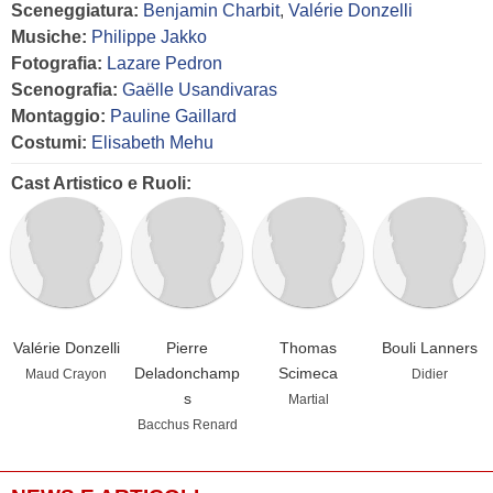
Sceneggiatura:
Benjamin Charbit
,
Valérie Donzelli
Musiche:
Philippe Jakko
Fotografia:
Lazare Pedron
Scenografia:
Gaëlle Usandivaras
Montaggio:
Pauline Gaillard
Costumi:
Elisabeth Mehu
Cast Artistico e Ruoli:
Valérie Donzelli
Pierre
Thomas
Bouli Lanners
Deladonchamp
Scimeca
Maud Crayon
Didier
s
Martial
Bacchus Renard