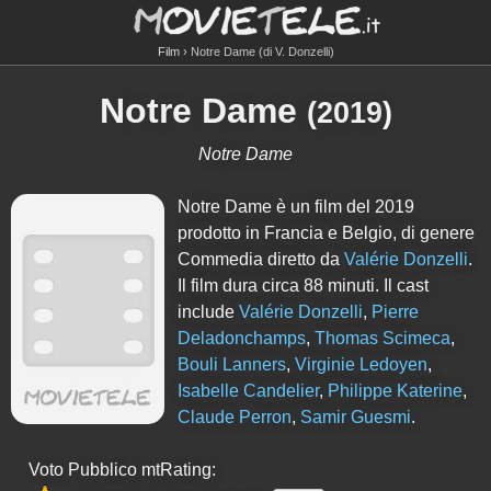
Film
Notre Dame (di V. Donzelli)
Notre Dame
(
2019
)
Notre Dame
Notre Dame è un film del 2019
prodotto in Francia e Belgio, di genere
Commedia diretto da
Valérie Donzelli
.
Il film dura circa
88
minuti. Il cast
include
Valérie Donzelli
,
Pierre
Deladonchamps
,
Thomas Scimeca
,
Bouli Lanners
,
Virginie Ledoyen
,
Isabelle Candelier
,
Philippe Katerine
,
Claude Perron
,
Samir Guesmi
.
Voto Pubblico mtRating: