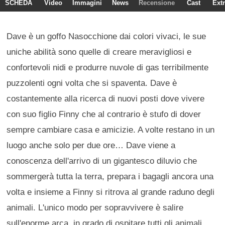
SCHEDA
Video
Immagini
News
Recensione
Cast
Ext
Dave è un goffo Nasocchione dai colori vivaci, le sue
uniche abilità sono quelle di creare meravigliosi e
confortevoli nidi e produrre nuvole di gas terribilmente
puzzolenti ogni volta che si spaventa. Dave è
costantemente alla ricerca di nuovi posti dove vivere
con suo figlio Finny che al contrario è stufo di dover
sempre cambiare casa e amicizie. A volte restano in un
luogo anche solo per due ore… Dave viene a
conoscenza dell'arrivo di un gigantesco diluvio che
sommergerà tutta la terra, prepara i bagagli ancora una
volta e insieme a Finny si ritrova al grande raduno degli
animali. L'unico modo per sopravvivere è salire
sull'enorme arca, in grado di ospitare tutti gli animali