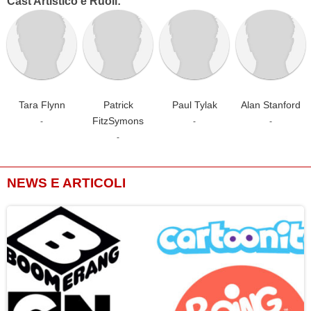
Cast Artistico e Ruoli:
Tara Flynn
Patrick
Paul Tylak
Alan Stanford
FitzSymons
-
-
-
-
NEWS E ARTICOLI