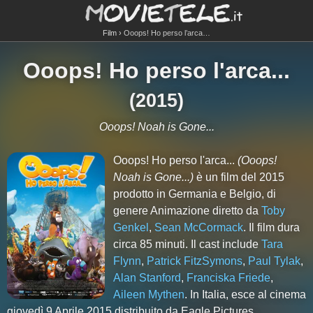
Film
Ooops! Ho perso l’arca…
Ooops! Ho perso l'arca...
(
2015
)
Ooops! Noah is Gone...
Ooops! Ho perso l'arca...
(Ooops!
Noah is Gone...)
è un film del 2015
prodotto in Germania e Belgio, di
genere Animazione diretto da
Toby
Genkel
,
Sean McCormack
. Il film dura
circa
85
minuti. Il cast include
Tara
Flynn
,
Patrick FitzSymons
,
Paul Tylak
,
Alan Stanford
,
Franciska Friede
,
Aileen Mythen
. In Italia, esce al cinema
giovedì 9 Aprile 2015 distribuito da Eagle Pictures.