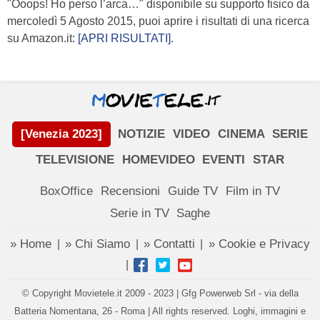
"Ooops! Ho perso l’arca…" disponibile su supporto fisico da
mercoledì 5 Agosto 2015, puoi aprire i risultati di una ricerca
su Amazon.it:
[APRI RISULTATI]
.
[Venezia 2023]
NOTIZIE
VIDEO
CINEMA
SERIE
TELEVISIONE
HOMEVIDEO
EVENTI
STAR
BoxOffice
Recensioni
Guide TV
Film in TV
Serie in TV
Saghe
» Home
» Chi Siamo
» Contatti
» Cookie e Privacy
|
|
|
|
© Copyright Movietele.it 2009 - 2023 | Gfg Powerweb Srl - via della
Batteria Nomentana, 26 - Roma | All rights reserved. Loghi, immagini e