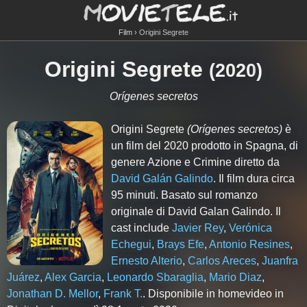
Film
Origini Segrete
Origini Segrete
(
2020
)
Orígenes secretos
Origini Segrete
(Orígenes secretos)
è
un film del 2020 prodotto in Spagna, di
genere Azione e Crimine diretto da
David Galán Galindo
. Il film dura circa
95
minuti. Basato sul romanzo
originale di David Galan Galindo. Il
cast include
Javier Rey
,
Verónica
Echegui
,
Brays Efe
,
Antonio Resines
,
Ernesto Alterio
,
Carlos Areces
,
Juanfra
Juárez
,
Alex Garcia
,
Leonardo Sbaraglia
,
Mario Diaz
,
Jonathan D. Mellor
,
Frank T.
. Disponibile in homevideo in