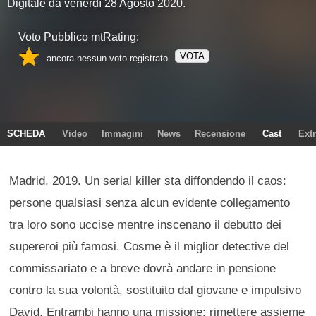
Digitale da venerdì 28 Agosto 2020.
Voto Pubblico mtRating:
VOTA
ancora nessun voto registrato
SCHEDA
Video
Immagini
News
Recensione
Cast
Ext
Madrid, 2019. Un serial killer sta diffondendo il caos:
persone qualsiasi senza alcun evidente collegamento
tra loro sono uccise mentre inscenano il debutto dei
supereroi più famosi. Cosme è il miglior detective del
commissariato e a breve dovrà andare in pensione
contro la sua volontà, sostituito dal giovane e impulsivo
David. Entrambi hanno una missione: rimettere assieme