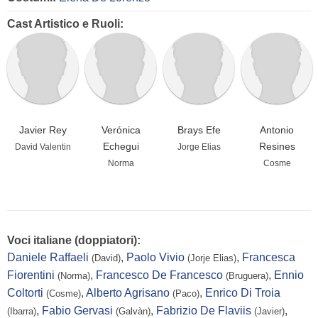
Cast Artistico e Ruoli:
Javier Rey
Verónica
Brays Efe
Antonio
Echegui
Resines
David Valentin
Jorge Elias
Norma
Cosme
Voci italiane (doppiatori):
Daniele Raffaeli
,
Paolo Vivio
,
Francesca
(David)
(Jorje Elias)
Fiorentini
,
Francesco De Francesco
,
Ennio
(Norma)
(Bruguera)
Coltorti
,
Alberto Agrisano
,
Enrico Di Troia
(Cosme)
(Paco)
,
Fabio Gervasi
,
Fabrizio De Flaviis
,
(Ibarra)
(Galvàn)
(Javier)