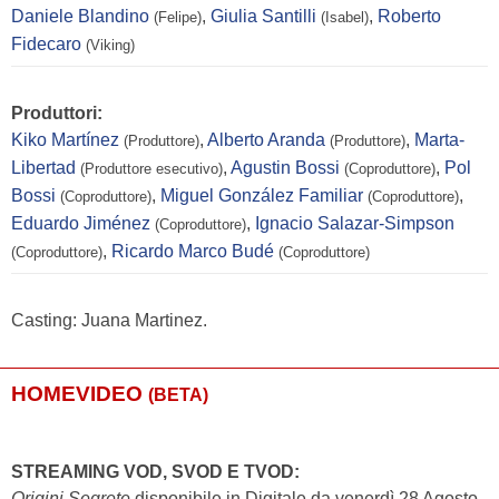
Daniele Blandino
,
Giulia Santilli
,
Roberto
(Felipe)
(Isabel)
Fidecaro
(Viking)
Produttori:
Kiko Martínez
,
Alberto Aranda
,
Marta-
(Produttore)
(Produttore)
Libertad
,
Agustin Bossi
,
Pol
(Produttore esecutivo)
(Coproduttore)
Bossi
,
Miguel González Familiar
,
(Coproduttore)
(Coproduttore)
Eduardo Jiménez
,
Ignacio Salazar-Simpson
(Coproduttore)
,
Ricardo Marco Budé
(Coproduttore)
(Coproduttore)
Casting: Juana Martinez.
HOMEVIDEO
(BETA)
STREAMING VOD, SVOD E TVOD:
Origini Segrete
disponibile in Digitale da venerdì 28 Agosto