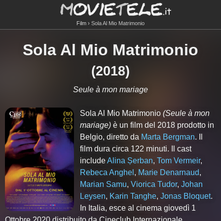
Film
Sola Al Mio Matrimonio
Sola Al Mio Matrimonio
(
2018
)
Seule à mon mariage
Sola Al Mio Matrimonio
(Seule à mon
mariage)
è un film del 2018 prodotto in
Belgio, diretto da
Marta Bergman
. Il
film dura circa
122
minuti. Il cast
include
Alina Șerban
,
Tom Vermeir
,
Rebeca Anghel
,
Marie Denarnaud
,
Marian Samu
,
Viorica Tudor
,
Johan
Leysen
,
Karin Tanghe
,
Jonas Bloquet
.
In Italia, esce al cinema giovedì 1
Ottobre 2020 distribuito da Cineclub Internazionale