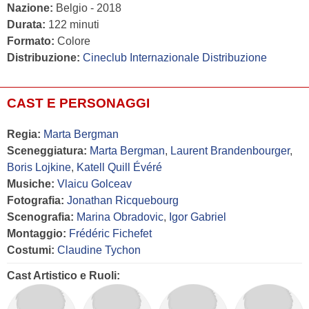
Nazione:
Belgio - 2018
Durata:
122 minuti
Formato:
Colore
Distribuzione:
Cineclub Internazionale Distribuzione
CAST E PERSONAGGI
Regia:
Marta Bergman
Sceneggiatura:
Marta Bergman
,
Laurent Brandenbourger
,
Boris Lojkine
,
Katell Quill Évéré
Musiche:
Vlaicu Golceav
Fotografia:
Jonathan Ricquebourg
Scenografia:
Marina Obradovic
,
Igor Gabriel
Montaggio:
Frédéric Fichefet
Costumi:
Claudine Tychon
Cast Artistico e Ruoli: