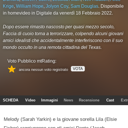
Krige
,
William Hope
,
Jolyon Coy
,
Sam Douglas
. Disponibile
in homevideo in Digitale da venerdì 18 Febbraio 2022.
Dopo essere rimasto nascosto per quasi mezzo secolo,
Faccia di cuoio torna a terrorizzare, colpendo alcuni giovani
amici idealisti che accidentalmente interferiscono con il suo
mondo occulto in una remota cittadina del Texas.
Voto Pubblico mtRating:
VOTA
ancora nessun voto registrato
SCHEDA
Video
Immagini
News
Recensione
Cast
Ext
Melody (Sarah Yarkin) e la giovane sorella Lila (Elsie
Fisher) raggiungono con gli amici Dante (Jacob