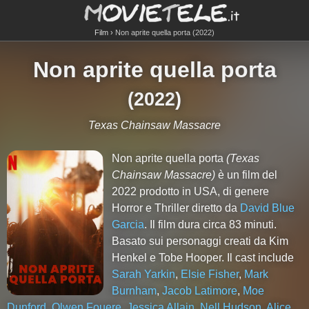
Film
Non aprite quella porta (2022)
Non aprite quella porta
(
2022
)
Texas Chainsaw Massacre
Non aprite quella porta
(Texas
Chainsaw Massacre)
è un film del
2022 prodotto in USA, di genere
Horror e Thriller diretto da
David Blue
Garcia
. Il film dura circa
83
minuti.
Basato sui personaggi creati da Kim
Henkel e Tobe Hooper. Il cast include
Sarah Yarkin
,
Elsie Fisher
,
Mark
Burnham
,
Jacob Latimore
,
Moe
Dunford
,
Olwen Fouere
,
Jessica Allain
,
Nell Hudson
,
Alice