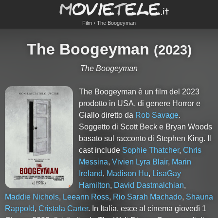
Film
The Boogeyman
The Boogeyman
(
2023
)
The Boogeyman
The Boogeyman è un film del 2023
prodotto in USA, di genere Horror e
Giallo diretto da
Rob Savage
.
Soggetto di Scott Beck e Bryan Woods
basato sul racconto di Stephen King. Il
cast include
Sophie Thatcher
,
Chris
Messina
,
Vivien Lyra Blair
,
Marin
Ireland
,
Madison Hu
,
LisaGay
Hamilton
,
David Dastmalchian
,
Maddie Nichols
,
Leeann Ross
,
Rio Sarah Machado
,
Shauna
Rappold
,
Cristala Carter
. In Italia, esce al cinema giovedì 1