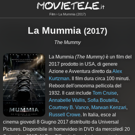
Film
La Mummia (2017)
La Mummia
(
2017
)
The Mummy
La Mummia
(The Mummy)
è un film del
2017 prodotto in USA, di genere
Azione e Avventura diretto da
Alex
Kurtzman
. Il film dura circa
100
minuti.
Reboot dell'omonima pellicola del
1932. Il cast include
Tom Cruise
,
Annabelle Wallis
,
Sofia Boutella
,
Courtney B. Vance
,
Marwan Kenzari
,
Russell Crowe
. In Italia, esce al
cinema giovedì 8 Giugno 2017 distribuito da Universal
Pictures. Disponibile in homevideo in DVD da mercoledì 20