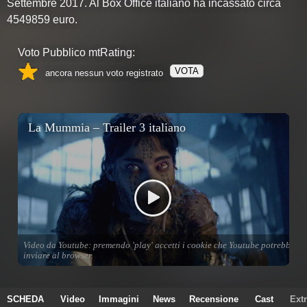
Settembre 2017. Al Box Office italiano ha incassato circa
4549859 euro.
Voto Pubblico mtRating:
VOTA
ancora nessun voto registrato
SCHEDA
Video
Immagini
News
Recensione
Cast
Ext