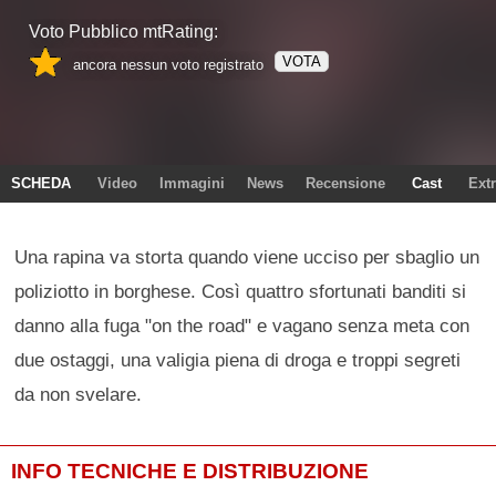
Voto Pubblico mtRating:
VOTA
ancora nessun voto registrato
SCHEDA
Video
Immagini
News
Recensione
Cast
Ext
Una rapina va storta quando viene ucciso per sbaglio un
poliziotto in borghese. Così quattro sfortunati banditi si
danno alla fuga "on the road" e vagano senza meta con
due ostaggi, una valigia piena di droga e troppi segreti
da non svelare.
INFO TECNICHE E DISTRIBUZIONE