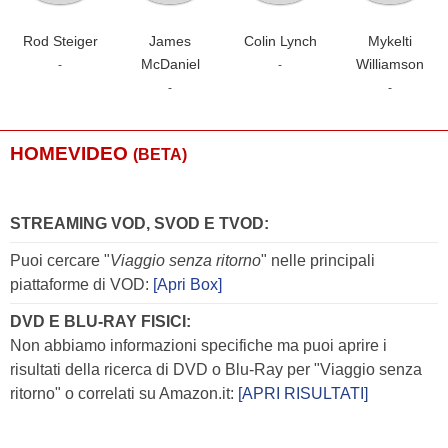
Rod Steiger
James
Colin Lynch
Mykelti
McDaniel
Williamson
-
-
-
-
HOMEVIDEO
(BETA)
STREAMING VOD, SVOD E TVOD:
Puoi cercare "
Viaggio senza ritorno
" nelle principali
piattaforme di VOD:
[Apri Box]
DVD E BLU-RAY FISICI:
Non abbiamo informazioni specifiche ma puoi aprire i
risultati della ricerca di DVD o Blu-Ray per "Viaggio senza
ritorno" o correlati su Amazon.it:
[APRI RISULTATI]